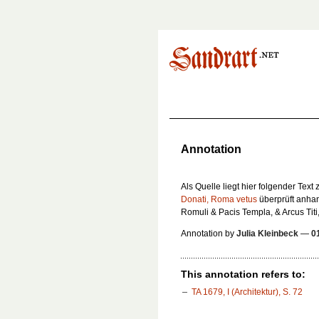
Annotation
Als Quelle liegt hier folgender Text
Donati, Roma vetus
überprüft anha
Romuli & Pacis Templa, & Arcus Titi
Annotation by
Julia Kleinbeck
—
0
This annotation refers to:
TA 1679, I (Architektur), S. 72