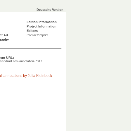
Deutsche Version
Edition Information
Project Information
Editors
of Art
Contact/Imprint
graphy
ent URL:
a.sandrart.net/-annotation-7317
ll annotations by Julia Kleinbeck