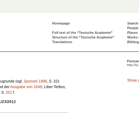
Homepage
Search
People
Full text of the “Teutsche Academie”
Places
Structure of the “Teutsche Academie”
Works 
Translations
Biblio
Perman
http://t
Show a
 zugrunde (vgl.
Sponsel 1896
, S. 32):
nd der
Ausgabe von 1648
, Liber Tertius,
, S.
201
f.
1/23/2012