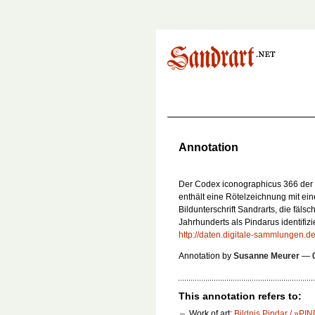
Annotation
Der Codex iconographicus 366 der 
enthält eine Rötelzeichnung mit ei
Bildunterschrift Sandrarts, die fäls
Jahrhunderts als Pindarus identifizier
http://daten.digitale-sammlungen
Annotation by
Susanne Meurer
—
This annotation refers to:
Work of art:
Bildnis Pindar / »PI