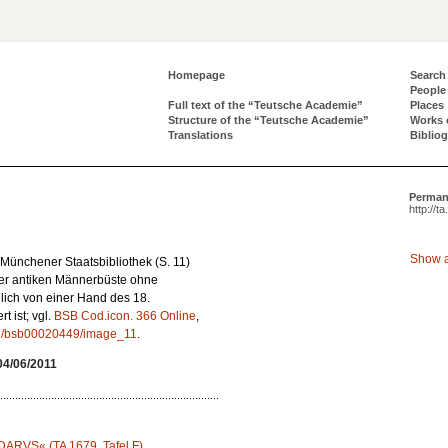
Homepage
Search
People
Full text of the “Teutsche Academie”
Places
Structure of the “Teutsche Academie”
Works 
Translations
Biblio
Perman
http://t
Show a
Münchener Staatsbibliothek (S. 11)
ner antiken Männerbüste ohne
chlich von einer Hand des 18.
t ist; vgl.
BSB Cod.icon. 366 Online
,
.de/bsb00020449/image_11
.
04/06/2011
NDARVS« (TA 1679, Tafel F)