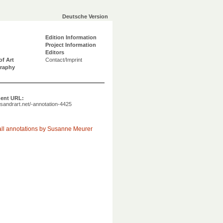
Deutsche Version
Edition Information
Project Information
Editors
of Art
Contact/Imprint
graphy
ent URL:
a.sandrart.net/-annotation-4425
ll annotations by Susanne Meurer