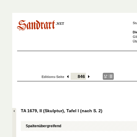
St
Di
Gl
Üb
Editions-Seite
TA 1679, II (Skulptur), Tafel l (nach S. 2)
Spaltenübergreifend