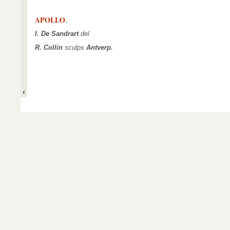
APOLLO
.
I. De Sandrart
del
R. Collin
sculps
Antverp.