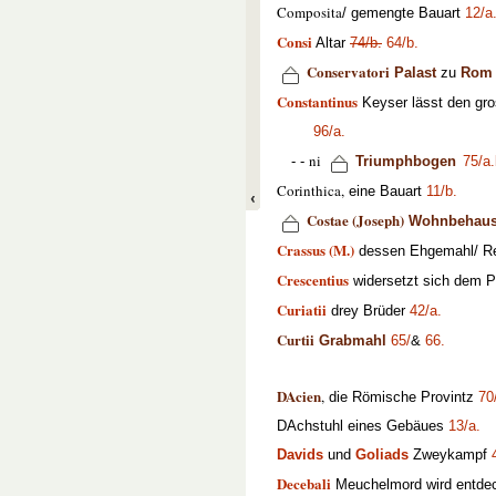
Composita
/ gemengte Bauart
12/a
Consi
Altar
74/b.
64/b.
Conservatori
Palast
zu
Rom
Constantinus
Keyser lässt den gr
96/a.
ni
- -
Triumphbogen
75/a.
Corinthica,
eine Bauart
11/b.
Costae (Joseph)
Wohnbehau
Crassus (M.)
dessen Ehgemahl/ Rei
Crescentius
widersetzt sich dem P
Curiatii
drey Brüder
42/a.
Curtii
Grabmahl
65/
&
66.
DAcien
,
die Römische Provintz
70
DAchstuhl eines Gebäues
13/a.
Davids
und
Goliads
Zweykampf
Decebali
Meuchelmord wird entde