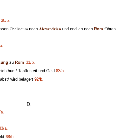
.
30/b.
Alexandrien
Obeliscum
ossen
nach
und endlich nach
Rom
führen
b.
sung
zu
Rom
31/b.
chthum/ Tapfferkeit und Geld
83/a.
abst/ wird belagert
92/b.
D.
/a.
43/a.
ckt
68/b.