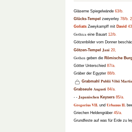
Gläserne Spiegelwände
63/b.
Glücks-Tempel
zweyerley
78/b.
2
Goliats
Zweykampff mit
David
43
Gothica
eine Bauart
12/b.
Götzenbilder vom Donner beschä
Jani
Götzen-Tempel
20,
Gothen
geben die
Römische Bur
Götter Unterschied
87/a.
Gräber der Egypter
88/b.
Publii Vibii Marti
Grabmahl
Augusti
Grabseule
84/a.
Japanischen
- -
Keysers
85/a.
Gregorius VII.
Urbanus II.
und
bee
Griechen Heldengräber
45/a.
Grundfeste auf was für Erde zu l