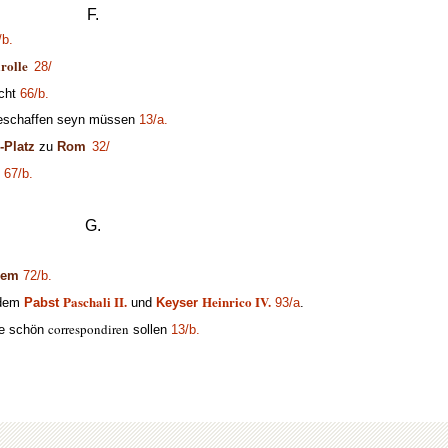
F.
/b.
rolle
28/
cht
66/b.
beschaffen seyn müssen
13/a.
-Platz
zu
Rom
32/
67/b.
G.
lem
72/b.
Paschali II.
Heinrico IV.
n dem
Pabst
und
Keyser
93/a
.
correspondiren
ie schön
sollen
13/b.