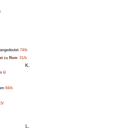
a.
angedeutet
74/b.
st
zu
Rom
31/b.
K.
en
6/
sen
84/b.
15/
L.