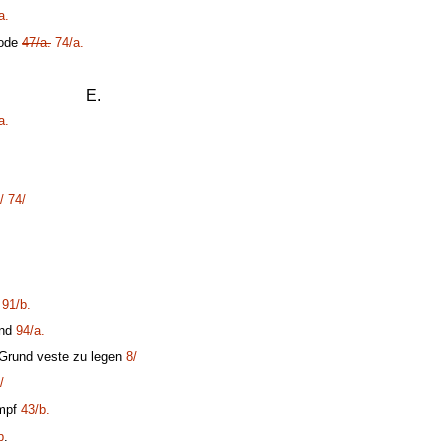
a.
Tode
47/a.
74/a.
E.
a.
/
74/
n
91/b.
nd
94/a.
 Grund veste zu legen
8/
/
mpf
43/b.
b
.