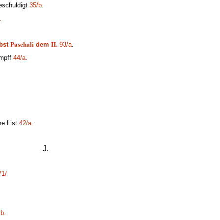
eschuldigt
35/b.
.
Paschali
II.
bst
dem
93/a
.
mpff
44/a.
.
re List
42/a.
J.
71/
 b.