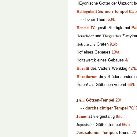
HEydnische Götter der Unzucht b
Heliogabali
Sonnen-Tempel
83/b
- - hoher Thurn
63/b.
Henrici IV.
geistl. Strittigk. mit
Pa
Heraclider
Thegeather
und
Zweyka
Hetrurische
Grafen
91/b.
Hof eines Gebäues
13/a.
Holtzwerck eines Gebäues
4/
Horatii
des Vatters Wehklag
42/b
Horatiorum
drey Brüder sonderba
Huren/ als Göttinnen verehrt
66/b.
JAni
Götzen-Tempel
20/
- -
durchsichtiger Tempel
70/
Janus
ibid.
ist viergestaltig
Japanische
Götter-Tempel
66/b.
Jerusalemis. Tempels
-Brunst
72