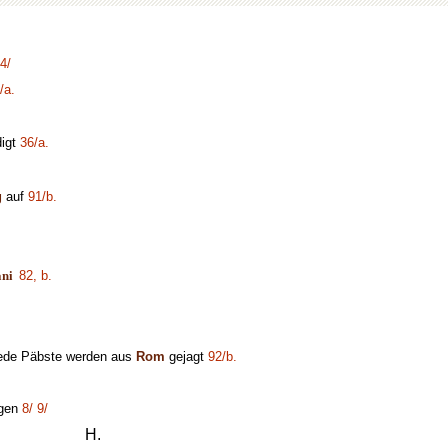
4/
/a.
digt
36/a.
g
auf
91/b.
ani
82, b.
de Päbste werden aus
Rom
gejagt
92/b.
egen
8/
9/
H.