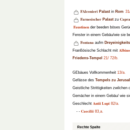
FAlconieri
Palast
in
Rom
31
Farnesischer
Capra
Palast
zu
Faustinen
der beeden böses Gerü
Fenster in einem Gebäu/wie sie 
Fontana
aufm
Dreyeinigkeits
Albino
Franßösische Schlacht mit
Friedens-Tempel
21/
72/b.
GEbäues Vollkommenheit
13/a.
Gefässe des
Tempels zu Jerusa
Geistliche Strittigkeiten zwilche
Gemächer in einem Gebäu/ wie s
Antii Lupi
Geschlecht
82/a.
Caecilii
- -
83,a.
Rechte Spalte