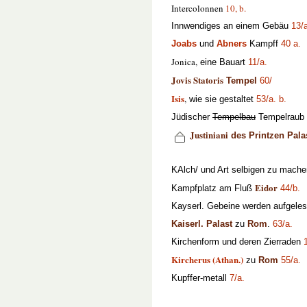
Intercolonnen
10, b.
Innwendiges an einem Gebäu
13/
Joabs
und
Abners
Kampff
40 a.
Jonica,
eine Bauart
11/a.
Jovis Statoris
Tempel
60/
Isis
,
wie sie gestaltet
53/a.
b.
Jüdischer
Tempelbau
Tempelraub
Justiniani
des Printzen Pala
KAlch/ und Art selbigen zu mach
Eidor
Kampfplatz am Fluß
44/b.
Kayserl. Gebeine werden aufgele
Kaiserl. Palast
zu
Rom
.
63/a.
Kirchenform und deren Zierraden
Kircherus (Athan.)
zu
Rom
55/a.
Kupffer-metall
7/a.