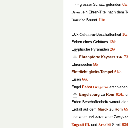
- - grosser Schatz gefunden
69/
Divus,
ein Ehren-Titel nach dem 
Dorische
Bauart
11/a.
Colonnen
ECk-
-Beschaffenheit
10/
Ecken eines Gebäues
13/b.
Egyptische Pyramiden
26/
Titi
Ehrenpforte Keysers
73
Ehrenseulen
58/
Einträchtigkeits-Tempel
61/a.
Eisen
6/a.
Gregorio
Engel
Pabst
erschiene
Engelsburg
zu
Rom
91/b.
u
Erden Beschaffenheit/ worauf die
Erdfall auf dem
Marck
zu
Rom
65
Epeischer
Aetolischer
und
Zweyka
Eugenii III.
Arnaldi
und
Streit
93/