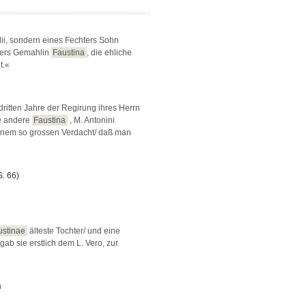
ii, sondern eines Fechters Sohn
ers Gemahlin
Faustina
, die ehliche
t.«
dritten Jahre der Regirung ihres Herrn
ie andere
Faustina
, M. Antonini
einem so grossen Verdacht/ daß man
S. 66)
ustinae
älteste Tochter/ und eine
ab sie erstlich dem L. Vero, zur
n