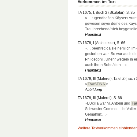
Vorkommen im Text
TA 1675, I, Buch 2 (Skulptur), S. 35
»… tugendhaften Käysers Aurel
gewesen seye/ deme des Käys
Treu brechend/ sich beygeselle
Haupttext
TA 1679, I (Architektur), S. 66
»… beehret; da sie nemlich im 
gestorben war: So war auch d
Philοsophi , Unehr wegen/ in 
auch ihren Sohn/ den…«
Haupttext
TA 1679, III (Malerei), Tafel Z (nach 
»
FAVSTINA
«
Abbildung
TA 1679, III (Malerei), S. 68
»LUcilla war M. Antonii und
Fa
Schwester Commodi. Ihr Vatter g
Gemahlin;…«
Haupttext
Weitere Textvorkommen einblende