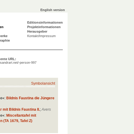
English version
Editionsinformationen
en
Projektinformationen
Herausgeber
werke
Kontakt/Impressum
graphie
ente URL:
a.sandrart.net/-person-997
Symbolansicht
ie«:
Bildnis Faustina die Jüngere
 mit Bildnis Faustina II.
;
Avers
ie«:
Miscellantafel mit
n (TA 1679, Tafel Z)