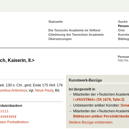
Startseite
Suche
Person
Die Teutsche Academie im Volltext
Orte
Gliederung der Teutschen Academie
Kunst
Übersetzungen
Biblio
Perman
, Kaiserin, II.>
http://t
Kunstwerk-Bezüge
b. 130 n. Chr., gest. Ende 175 /Anf. 176
Ist dargestellt in
urelius Antoninus
; vgl.
Neue Pauly
, Bd.
Mitarbeiter der »Teutschen Academ
/ »FAVSTINA« (TA 1679, Tafel Z)
Unbekannter antiker Künstler:
Denar
zdatenbanken
Mitarbeiter der »Teutschen Academ
32111
Bildnissen antiker Persönlichkeite
:
45093958
alen Portraitindex«
Weitere Bezüge einblenden