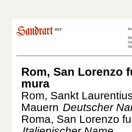
St
Di
Gl
Üb
Rom, San Lorenzo fu
mura
Rom, Sankt Laurentius
Mauern
Deutscher N
Roma, San Lorenzo fuo
Italienischer Name