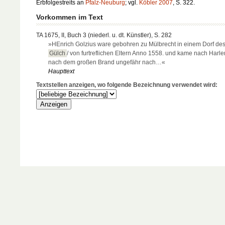
Erbfolgestreits an
Pfalz-Neuburg
; vgl.
Köbler 2007
, S. 322.
Vorkommen im Text
TA 1675, II, Buch 3 (niederl. u. dt. Künstler), S. 282
»HEnrich Golzius ware gebohren zu Mülbrecht in einem Dorf de
Gülch
/ von furtreflichen Eltern Anno 1558. und kame nach Harle
nach dem großen Brand ungefähr nach…«
Haupttext
Textstellen anzeigen, wo folgende Bezeichnung verwendet wird: