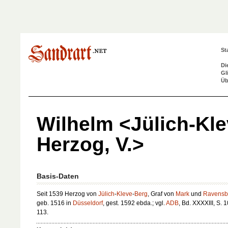
St
Di
Gl
Üb
Wilhelm <Jülich-Kle
Herzog, V.>
Basis-Daten
Seit 1539 Herzog von
Jülich
-
Kleve
-
Berg
, Graf von
Mark
und
Ravensb
geb. 1516 in
Düsseldorf
, gest. 1592 ebda.; vgl.
ADB
, Bd. XXXXIII, S. 
113.