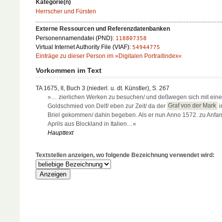
Kategorie(n)
Herrscher und Fürsten
Externe Ressourcen und Referenzdatenbanken
Personennamendatei (PND):
118807358
Virtual Internet Authority File (VIAF):
54944775
Einträge zu dieser Person im »Digitalen Portraitindex«
Vorkommen im Text
TA 1675, II, Buch 3 (niederl. u. dt. Künstler), S. 267
»… zierlichen Werken zu besuchen/ und deßwegen sich mit ein
Goldschmied von Delf/ eben zur Zeit/ da der
Graf von der Mark
i
Briel gekommen/ dahin begeben. Als er nun Anno 1572. zu Anfa
Aprils aus Blockland in Italien…«
Haupttext
Textstellen anzeigen, wo folgende Bezeichnung verwendet wird: