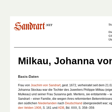
St
Di
Gl
Üb
Milkau, Johanna vo
Basis-Daten
Frau von
Joachim von Sandrart
, gest. 1672, verheiratet seit dem 21.
Johanna Stockau war die Tochter des Juweliers Philippe Milkau (eige
Mulkeau) und seiner Frau Susanna geb. Mertens, sie entstammte – w
Sandrart – einer Familie, die wegen ihres reformierten Bekenntnisse
den südlichen
Niederlanden
nach
Deutschland
übergesiedelt war; vg
den Velden 1908
, S. 161 und
ADB
, Bd. XXX, S. 358–359.