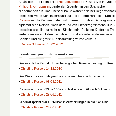
Anlässlich ihrer Heirat mit
Erzherzog Albrecht
(1599) setzte ihr Vater,
Philipp II. von Spanien
, beide als Regenten in den Spanischen
Niederlanden ein. Das Ehepaar baute während seiner Regentschaft 
bemerkenswerte Kunstsammlung auf und förderte zahlreiche Künstler
Rubens
war ihr Kammermaler und unternahm in ihrem Auftrag einige
diplomatische Reisen. Nach dem Tod von Erzherzog Albrecht (1621)
herrschte Isabella nur mehr als Statthalterin. Da keine Kinder als Erb
vorhanden waren, fielen nach ihrem Tod die Niederlande wieder an
Spanien und die große Kunstsammlung wurde verkauft.
Renate Schreiber, 15.02.2012
Erwähnungen in Kommentaren
Das räumliche Kernstück der herzoglichen Kunstsammlung im Brüs
Christina Posselt, 14.12.2010
Das Werk, das sich Mayers Besitz befand, lässt sich heute nich…
Christina Posselt, 08.03.2011
Rubens wurde am 23.09.1609 von Isabella und Albrecht VII. zum …
Christina Posselt, 28.06.2011
Sandrart spricht hier auf Rubens’ Verwicklungen in die Geheimd…
Christina Posselt, 28.06.2011