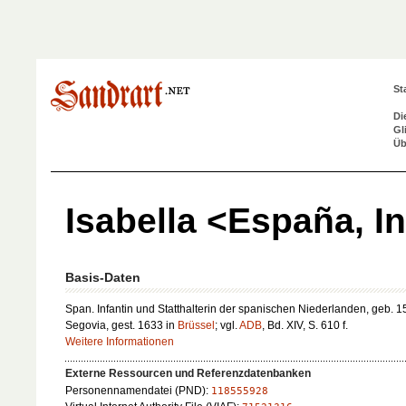
St
Di
Gl
Üb
Isabella <España, I
Basis-Daten
Span. Infantin und Statthalterin der spanischen Niederlanden, geb. 1
Segovia, gest. 1633 in
Brüssel
; vgl.
ADB
, Bd. XIV, S. 610 f.
Weitere Informationen
Externe Ressourcen und Referenzdatenbanken
Personennamendatei (PND):
118555928