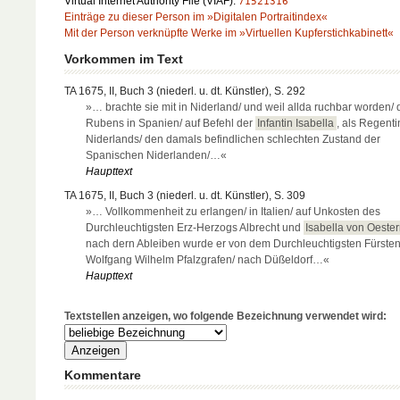
Virtual Internet Authority File (VIAF):
71521316
Einträge zu dieser Person im »Digitalen Portraitindex«
Mit der Person verknüpfte Werke im »Virtuellen Kupferstichkabinett«
Vorkommen im Text
TA 1675, II, Buch 3 (niederl. u. dt. Künstler), S. 292
»… brachte sie mit in Niderland/ und weil allda ruchbar worden/
Rubens in Spanien/ auf Befehl der
Infantin Isabella
, als Regenti
Niderlands/ den damals befindlichen schlechten Zustand der
Spanischen Niderlanden/…«
Haupttext
TA 1675, II, Buch 3 (niederl. u. dt. Künstler), S. 309
»… Vollkommenheit zu erlangen/ in Italien/ auf Unkosten des
Durchleuchtigsten Erz-Herzogs Albrecht und
Isabella von Oester
nach dern Ableiben wurde er von dem Durchleuchtigsten Fürste
Wolfgang Wilhelm Pfalzgrafen/ nach Düßeldorf…«
Haupttext
Textstellen anzeigen, wo folgende Bezeichnung verwendet wird:
Kommentare