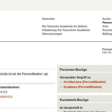
Startseite
Suche
Person
Die Teutsche Academie im Volltext
Orte
Gliederung der Teutschen Academie
Kunst
Übersetzungen
Biblio
Perman
http://t
Personen-Bezüge
ste ist sie die Personifikation; vgl.
Verwandter Begriff zu
Architectura (Personifikation)
Sculptura (Personifikation)
zdatenbanken
9935X
:
6099153
Kunstwerk-Bezüge
Ist dargestellt in