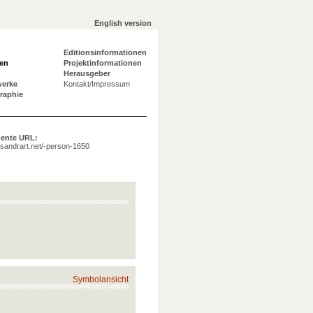
English version
Editionsinformationen
en
Projektinformationen
Herausgeber
werke
Kontakt/Impressum
graphie
ente URL:
a.sandrart.net/-person-1650
Symbolansicht