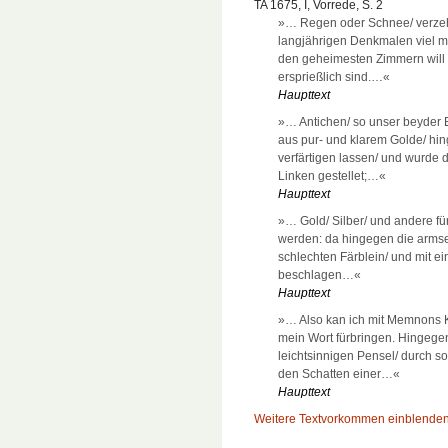
TA 1675, I, Vorrede, S. 2
»… Regen oder Schnee/ verzeh
langjährigen Denkmalen viel m
den geheimesten Zimmern will 
ersprießlich sind.…«
Haupttext
»… Antichen/ so unser beyder 
aus pur- und klarem Golde/ hi
verfärtigen lassen/ und wurde 
Linken gestellet;…«
Haupttext
»… Gold/ Silber/ und andere fü
werden: da hingegen die arms
schlechten Färblein/ und mit e
beschlagen…«
Haupttext
»… Also kan ich mit Memnons K
mein Wort fürbringen. Hingege
leichtsinnigen Pensel/ durch s
den Schatten einer…«
Haupttext
Weitere Textvorkommen einblende