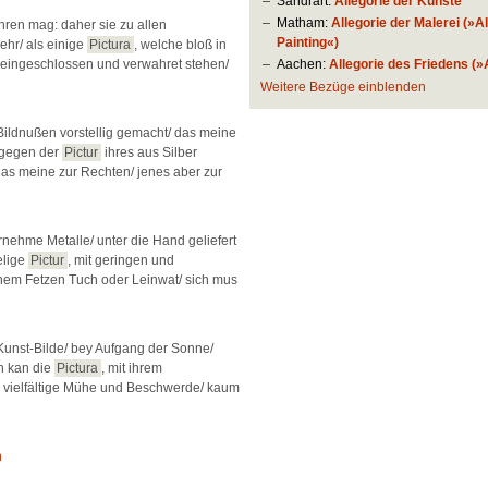
Sandrart:
Allegorie der Künste
Matham:
Allegorie der Malerei (»Al
ren mag: daher sie zu allen
Painting«)
ehr/ als einige
Pictura
, welche bloß in
Aachen:
Allegorie des Friedens (»
eingeschlossen und verwahret stehen/
Weitere Bezüge einblenden
Bildnußen vorstellig gemacht/ das meine
ngegen der
Pictur
ihres aus Silber
das meine zur Rechten/ jenes aber zur
rnehme Metalle/ unter die Hand geliefert
elige
Pictur
, mit geringen und
inem Fetzen Tuch oder Leinwat/ sich mus
unst-Bilde/ bey Aufgang der Sonne/
n kan die
Pictura
, mit ihrem
o vielfältige Mühe und Beschwerde/ kaum
n