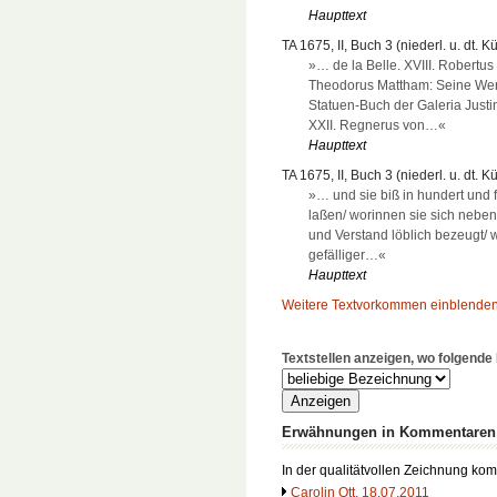
Haupttext
TA 1675, II, Buch 3 (niederl. u. dt. K
»… de la Belle. XVIII. Robertus
Theodorus Mattham: Seine Wer
Statuen-Buch der Galeria Justin
XXII. Regnerus von…«
Haupttext
TA 1675, II, Buch 3 (niederl. u. dt. K
»… und sie biß in hundert und f
laßen/ worinnen sie sich nebe
und Verstand löblich bezeugt/ 
gefälliger…«
Haupttext
Weitere Textvorkommen einblende
Textstellen anzeigen, wo folgend
Erwähnungen in Kommentaren
In der qualitätvollen Zeichnung ko
Carolin Ott, 18.07.2011