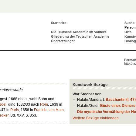
Startseite
Suche
Person
Die Teutsche Academie im Volltext
Orte
Gliederung der Teutschen Academie
Kunst
Übersetzungen
Biblio
Perman
http://t
Kunstwerk-Bezüge
verfasst wurde.
War Stecher von
 gest. 1668 ebda., wohl Sohn und
Natalis/Sandrart:
Bacchantin (I, 47)
Noël
, ging 1632/33 nach
Rom
, 1639 in
Natalis/Guidi:
Büste eines Dieners (
6/47 in
Paris
, 1658 in
Frankfurt am Main
,
Die mystische Vermählung der Hei
ecker
, Bd. XXV, S. 353.
Weitere Bezüge einblenden