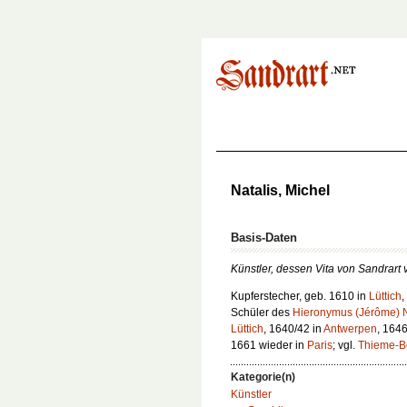
Natalis, Michel
Basis-Daten
Künstler, dessen Vita von Sandrart 
Kupferstecher, geb. 1610 in
Lüttich
,
Schüler des
Hieronymus (Jérôme) 
Lüttich
, 1640/42 in
Antwerpen
, 164
1661 wieder in
Paris
; vgl.
Thieme-B
Kategorie(n)
Künstler