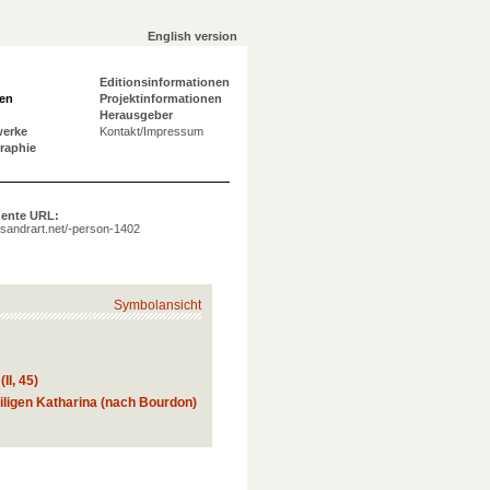
English version
Editionsinformationen
en
Projektinformationen
Herausgeber
werke
Kontakt/Impressum
graphie
ente URL:
a.sandrart.net/-person-1402
Symbolansicht
II, 45)
ligen Katharina (nach Bourdon)