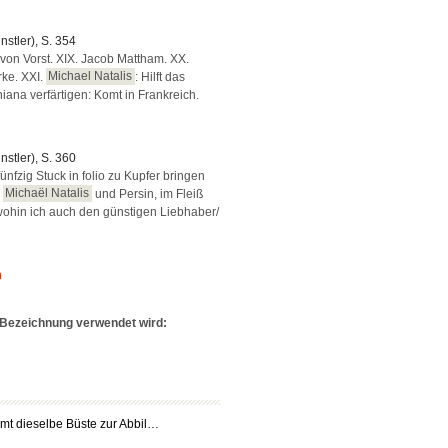
ünstler), S. 354
 von Vorst. XIX. Jacob Mattham. XX.
ke. XXI.
Michael Natalis
: Hilft das
iana verfärtigen: Komt in Frankreich.
ünstler), S. 360
ünfzig Stuck in folio zu Kupfer bringen
n
Michaël Natalis
und Persin, im Fleiß
wohin ich auch den günstigen Liebhaber/
n
e Bezeichnung verwendet wird:
mmt dieselbe Büste zur Abbil…