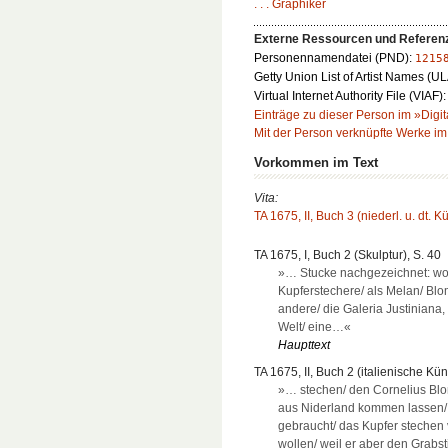
. . . Graphiker
Externe Ressourcen und Referen
Personennamendatei (PND):
1215
Getty Union List of Artist Names (U
Virtual Internet Authority File (VIAF)
Einträge zu dieser Person im »Digit
Mit der Person verknüpfte Werke im 
Vorkommen im Text
Vita:
TA 1675, II, Buch 3 (niederl. u. dt. K
TA 1675, I, Buch 2 (Skulptur), S. 40
»… Stucke nachgezeichnet: wovo
Kupferstechere/ als Melan/ Blo
andere/ die Galeria Justiniana,
Welt/ eine…«
Haupttext
TA 1675, II, Buch 2 (italienische Kün
»… stechen/ den Cornelius Blo
aus Niderland kommen lassen
gebraucht/ das Kupfer stechen 
wollen/ weil er aber den Grabs