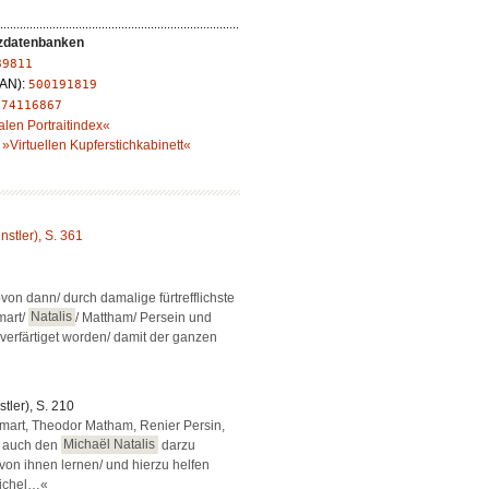
zdatenbanken
89811
LAN):
500191819
:
74116867
alen Portraitindex«
»Virtuellen Kupferstichkabinett«
ünstler), S. 361
n dann/ durch damalige fürtrefflichste
mart/
Natalis
/ Mattham/ Persein und
 verfärtiget worden/ damit der ganzen
stler), S. 210
mart, Theodor Matham, Renier Persin,
/ auch den
Michaël Natalis
darzu
von ihnen lernen/ und hierzu helfen
tichel…«