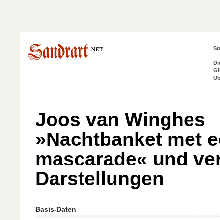
St
Di
Gl
Üb
Joos van Winghes
»Nachtbanket met 
mascarade« und ve
Darstellungen
Basis-Daten