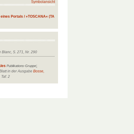
Symbolansicht
 eines Portals / »TOSCANA« (TA
 Blanc, S. 271, Nr. 290
ales
;
Publikations-Gruppe
latt in der Ausgabe
Bosse,
, Taf. 2