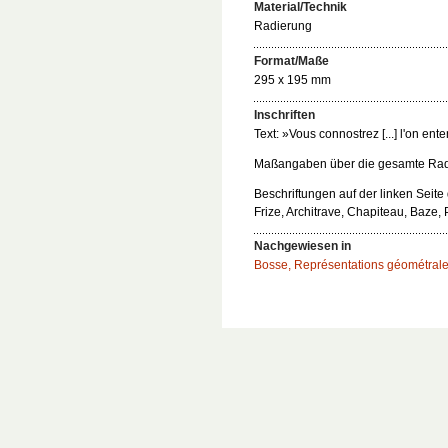
Material/Technik
Radierung
Format/Maße
295 x 195 mm
Inschriften
Text: »Vous connostrez [...] l'on ente
Maßangaben über die gesamte Radie
Beschriftungen auf der linken Seite
Frize, Architrave, Chapiteau, Baze, P
Nachgewiesen in
Bosse, Représentations géométral