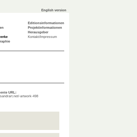
English version
Editionsinformationen
en
Projektinformationen
Herausgeber
werke
Kontakt/Impressum
graphie
ente URL:
a.sandrart.net/-artwork-498