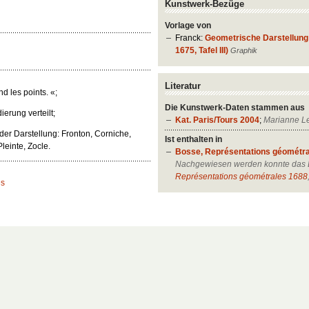
Kunstwerk-Bezüge
Vorlage von
Franck:
Geometrische Darstellung
1675, Tafel III)
Graphik
Literatur
nd les points. «;
Die Kunstwerk-Daten stammen aus
rung verteilt;
Kat. Paris/Tours 2004
;
Marianne Le
 der Darstellung: Fronton, Corniche,
Ist enthalten in
leinte, Zocle.
Bosse, Représentations géométr
Nachgewiesen werden konnte das B
Représentations géométrales 1688
es