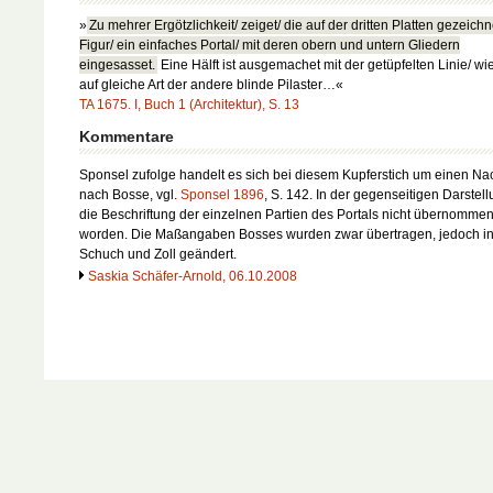
»
Zu mehrer Ergötzlichkeit/ zeiget/ die auf der dritten Platten gezeich
Figur/ ein einfaches Portal/ mit deren obern und untern Gliedern
eingesasset.
Eine Hälft ist ausgemachet mit der getüpfelten Linie/ wi
auf gleiche Art der andere blinde Pilaster…«
TA 1675. I, Buch 1 (Architektur), S. 13
Kommentare
Sponsel zufolge handelt es sich bei diesem Kupferstich um einen Na
nach Bosse, vgl.
Sponsel 1896
, S. 142. In der gegenseitigen Darstell
die Beschriftung der einzelnen Partien des Portals nicht übernomme
worden. Die Maßangaben Bosses wurden zwar übertragen, jedoch i
Schuch und Zoll geändert.
Saskia Schäfer-Arnold, 06.10.2008