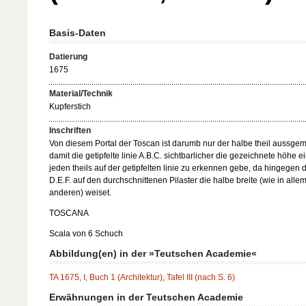
Basis-Daten
Datierung
1675
Material/Technik
Kupferstich
Inschriften
Von diesem Portal der Toscan ist darumb nur der halbe theil aussgem
damit die getipfelte linie A.B.C. sichtbarlicher die gezeichnete höhe e
jeden theils auf der getipfelten linie zu erkennen gebe, da hingegen di
D.E.F. auf den durchschnittenen Pilaster die halbe breite (wie in alle
anderen) weiset.
TOSCANA
Scala von 6 Schuch
Abbildung(en) in der »Teutschen Academie«
TA 1675, I, Buch 1 (Architektur), Tafel III (nach S. 6)
Erwähnungen in der Teutschen Academie