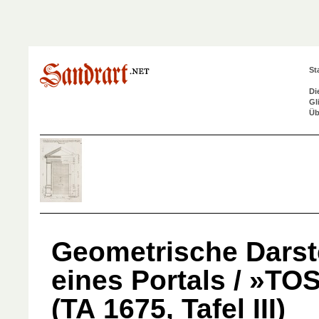
St
Di
Gl
Üb
Geometrische Darst
eines Portals / »T
(TA 1675, Tafel III)