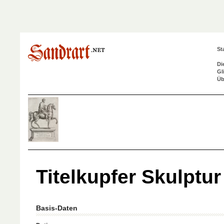
St
Di
Gl
Üb
Titelkupfer Skulptur
Basis-Daten