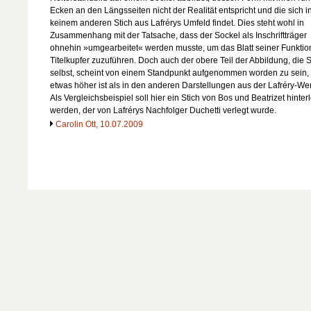
Ecken an den Längsseiten nicht der Realität entspricht und die sich i
keinem anderen Stich aus Lafrérys Umfeld findet. Dies steht wohl in
Zusammenhang mit der Tatsache, dass der Sockel als Inschriftträger
ohnehin »umgearbeitet« werden musste, um das Blatt seiner Funktio
Titelkupfer zuzuführen. Doch auch der obere Teil der Abbildung, die 
selbst, scheint von einem Standpunkt aufgenommen worden zu sein,
etwas höher ist als in den anderen Darstellungen aus der Lafréry-Wer
Als Vergleichsbeispiel soll hier ein Stich von Bos und Beatrizet hinter
werden, der von Lafrérys Nachfolger Duchetti verlegt wurde.
Carolin Ott, 10.07.2009