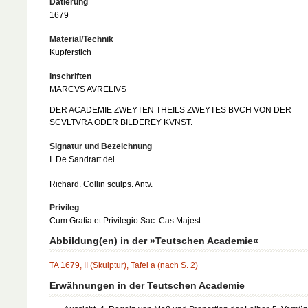
Datierung
1679
Material/Technik
Kupferstich
Inschriften
MARCVS AVRELIVS
DER ACADEMIE ZWEYTEN THEILS ZWEYTES BVCH VON DER
SCVLTVRA ODER BILDEREY KVNST.
Signatur und Bezeichnung
I. De Sandrart del.
Richard. Collin sculps. Antv.
Privileg
Cum Gratia et Privilegio Sac. Cas Majest.
Abbildung(en) in der »Teutschen Academie«
TA 1679, II (Skulptur), Tafel a (nach S. 2)
Erwähnungen in der Teutschen Academie