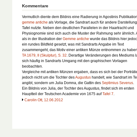
Kommentare
Vermutlich diente dem Bildnis eine Radierung in Agostinis Publikatio
gemme antiche
als Vorlage, die Sandrart auch für andere Darstellun
Tafel nutzte. Neben den deutlichen Parallelen in der Haartracht und
Physiognomie sind sich auch die Muster der Rahmung sehr ähnlich.
als in der Illustration der
Gemme antiche
wurde das Bildnis hier jedoc
ein rundes Bildfeld gesetzt, was mit Sandrarts Angabe im Text
zusammengeht, das Motiv einer antiken Münze entnommen zu haben;
TA 1679, II (Skulptur), S. 32
. Derartige Veränderungen des Mediums 
sich häufig in Sandrarts Umgang mit den graphischen Vorlagen
beobachten.
Vergleiche mit antiken Münzen ergaben, dass es sich bei der Porträti
jedoch nicht um die Tochter des
Augustus
handelt, wie Sandrart im Te
angibt, sondern um Julia Domna, die Gattin des
Septimius Severus
.
Ein Bildnis von Julia, der Tochter des Augustus, findet sich im ersten
Hauptteil der
Teutschen Academie
von 1675 auf
Tafel 7
.
Carolin Ott, 12.06.2012