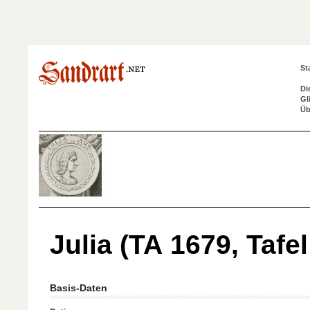
St
Di
Gl
Üb
Julia (TA 1679, Tafel
Basis-Daten