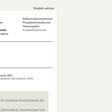
English version
Editionsinformationen
en
Projektinformationen
Herausgeber
werke
Kontakt/Impressum
graphie
ente URL:
a.sandrart.net/-artwork-2294
;
So Sandrarts Kenntnisstand, der
 Jahrhunderts; Kenntnisstand seit