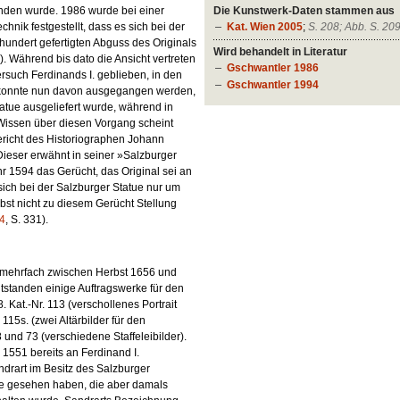
Die Kunstwerk-Daten stammen aus
den wurde. 1986 wurde bei einer
Kat. Wien 2005
;
S. 208; Abb. S. 20
nik festgestellt, dass es sich bei der
hundert gefertigten Abguss des Originals
Wird behandelt in Literatur
8). Während bis dato die Ansicht vertreten
Gschwantler 1986
rsuch Ferdinands I. geblieben, in den
Gschwantler 1994
, konnte nun davon ausgegangen werden,
atue ausgeliefert wurde, während in
Wissen über diesen Vorgang scheint
Bericht des Historiographen Johann
ieser erwähnt in seiner »Salzburger
 1594 das Gerücht, das Original sei an
ich bei der Salzburger Statue nur um
bst nicht zu diesem Gerücht Stellung
4
, S. 331).
st mehrfach zwischen Herbst 1656 und
ntstanden einige Auftragswerke für den
8. Kat.-Nr. 113 (verschollenes Portrait
115s. (zwei Altärbilder für den
 und 73 (verschiedene Staffeleibilder).
 1551 bereits an Ferdinand I.
drart im Besitz des Salzburger
ie gesehen haben, die aber damals