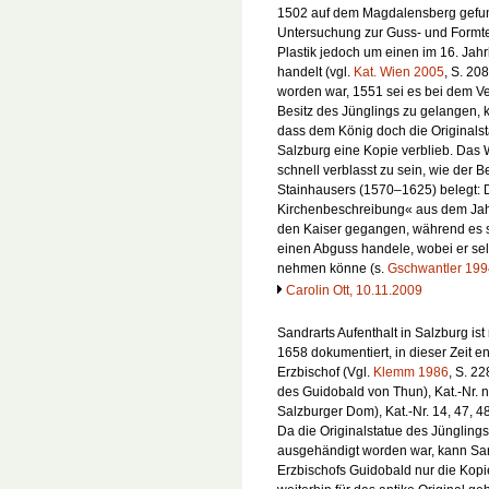
1502 auf dem Magdalensberg gefun
Untersuchung zur Guss- und Formtech
Plastik jedoch um einen im 16. Jahr
handelt (vgl.
Kat. Wien 2005
, S. 20
worden war, 1551 sei es bei dem Ve
Besitz des Jünglings zu gelangen
dass dem König doch die Originalst
Salzburg eine Kopie verblieb. Das 
schnell verblasst zu sein, wie der 
Stainhausers (1570–1625) belegt: D
Kirchenbeschreibung« aus dem Jahr
den Kaiser gegangen, während es s
einen Abguss handele, wobei er sel
nehmen könne (s.
Gschwantler 199
Carolin Ott, 10.11.2009
Sandrarts Aufenthalt in Salzburg i
1658 dokumentiert, in dieser Zeit e
Erzbischof (Vgl.
Klemm 1986
, S. 22
des Guidobald von Thun), Kat.-Nr. n 
Salzburger Dom), Kat.-Nr. 14, 47, 48
Da die Originalstatue des Jünglings
ausgehändigt worden war, kann San
Erzbischofs Guidobald nur die Kop