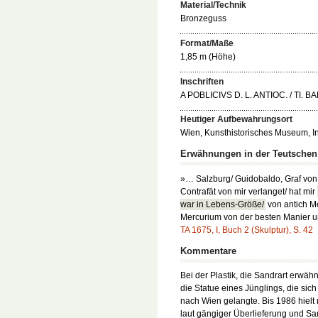
Material/Technik
Bronzeguss
Format/Maße
1,85 m (Höhe)
Inschriften
A POBLICIVS D. L. ANTIOC. / TI. BA
Heutiger Aufbewahrungsort
Wien, Kunsthistorisches Museum, Inv
Erwähnungen in der Teutsche
»… Salzburg/ Guidobaldo, Graf von T
Contrafät von mir verlanget/ hat mir
war in Lebens-Größe/
von antich Me
Mercurium von der besten Manier 
TA 1675, I, Buch 2 (Skulptur), S. 42
Kommentare
Bei der Plastik, die Sandrart erwäh
die Statue eines Jünglings, die sic
nach Wien gelangte. Bis 1986 hielt m
laut gängiger Überlieferung und Sa