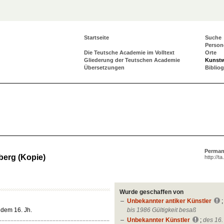
Startseite
Suche
Person
Die Teutsche Academie im Volltext
Orte
Gliederung der Teutschen Academie
Kunst
Übersetzungen
Biblio
Perman
erg (Kopie)
http://t
Wurde geschaffen von
Unbekannter antiker Künstler
bis 1986 Gültigkeit besaß
 dem 16. Jh.
Unbekannter Künstler
;
des 16.