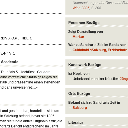
Untersuchungen der Guss- und Form
Wien 2005
, S. 208
Personen-Bezüge
Zeigt Darstellung von
Merkur
RBIVS. Q.P.L. TIBER.
War zu Sandrarts Zeit im Besitz von
Guidobald <Salzburg, Erzbischof>
.-Nr. VI 1
n Academie
Kunstwerk-Bezüge
hun/ als S. Hochfürstl. Gn. dero
Ist Kopie von
eine vortreffliche Statua gezeiget/ die
Unbekannter antiker Künstler:
Jüng
tall/ und praesentirte einen stehenden
und ganz unversehret;…«
Orts-Bezüge
Befand sich zu Sandrarts Zeit in
Salzburg
nt und gesehen hat, handelt es sich um
h in Salzburg befand, bevor sie 1806
an sie für die antike Originalplastik, die
Literatur
ndrarts Bericht entsprechend im Jahre