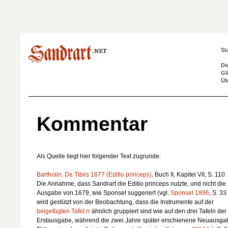
St
Di
Gl
Üb
Kommentar
Als Quelle liegt hier folgender Text zugrunde:
Bartholin, De Tibiis 1677 (Editio princeps)
, Buch II, Kapitel VII, S. 110.
Die Annahme, dass Sandrart die Editio princeps nutzte, und nicht die
Ausgabe von 1679, wie Sponsel suggeriert (vgl.
Sponsel 1896
, S. 33 
wird gestützt von der Beobachtung, dass die Instrumente auf der
beigefügten Tafel rr
ähnlich gruppiert sind wie auf den drei Tafeln der
Erstausgabe, während die zwei Jahre später erschienene Neuausga