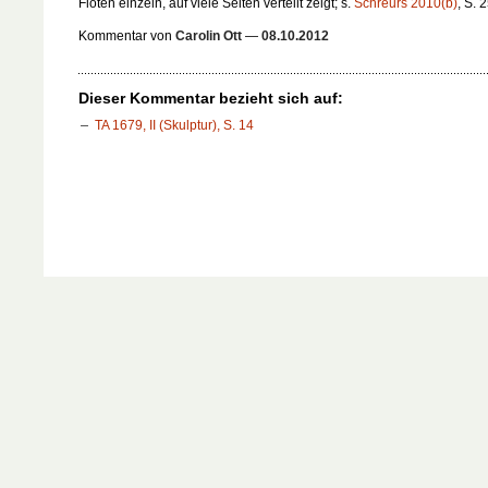
Flöten einzeln, auf viele Seiten verteilt zeigt; s.
Schreurs 2010(b)
, S. 
Kommentar von
Carolin Ott
—
08.10.2012
Dieser Kommentar bezieht sich auf:
TA 1679, II (Skulptur), S. 14