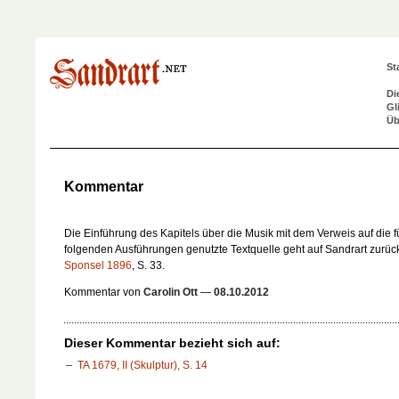
St
Di
Gl
Üb
Kommentar
Die Einführung des Kapitels über die Musik mit dem Verweis auf die f
folgenden Ausführungen genutzte Textquelle geht auf Sandrart zurück
Sponsel 1896
, S. 33.
Kommentar von
Carolin Ott
—
08.10.2012
Dieser Kommentar bezieht sich auf:
TA 1679, II (Skulptur), S. 14