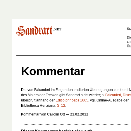
St
Di
Gl
Üb
Kommentar
Die von Falconieri im Folgenden tradierten Überlegungen zur Identifi
des Malers der Fresken gibt Sandrart nicht wieder; s.
Falconieri, Disc
überprüft anhand der
Editio princeps 1665
, vgl. Online-Ausgabe der
Bibliotheca Hertziana,
S. 12
.
Kommentar von
Carolin Ott
—
21.02.2012
Dieser Kommentar bezieht sich auf: