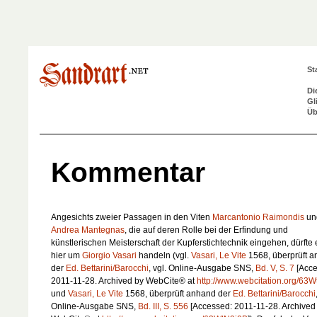
St
Di
Gl
Üb
Kommentar
Angesichts zweier Passagen in den Viten
Marcantonio Raimondis
un
Andrea Mantegnas
, die auf deren Rolle bei der Erfindung und
künstlerischen Meisterschaft der Kupferstichtechnik eingehen, dürfte 
hier um
Giorgio Vasari
handeln (vgl.
Vasari, Le Vite
1568, überprüft 
der
Ed. Bettarini/Barocchi
, vgl. Online-Ausgabe SNS,
Bd. V, S. 7
[Acce
2011-11-28. Archived by WebCite® at
http://www.webcitation.org/63W
und
Vasari, Le Vite
1568, überprüft anhand der
Ed. Bettarini/Barocchi
Online-Ausgabe SNS,
Bd. III, S. 556
[Accessed: 2011-11-28. Archived