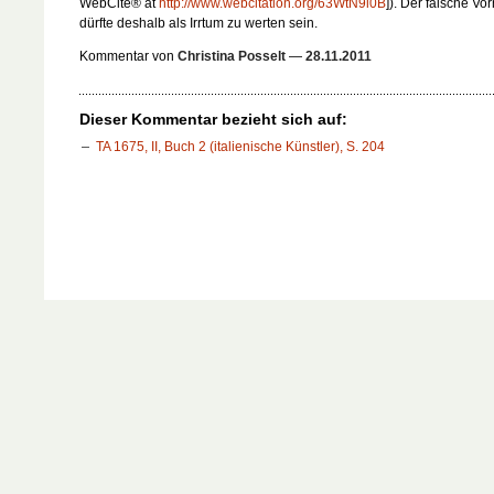
WebCite® at
http://www.webcitation.org/63WtN9i0B
]). Der falsche V
dürfte deshalb als Irrtum zu werten sein.
Kommentar von
Christina Posselt
—
28.11.2011
Dieser Kommentar bezieht sich auf:
TA 1675, II, Buch 2 (italienische Künstler), S. 204