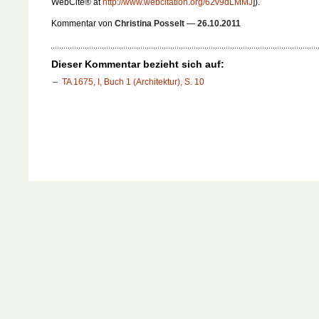
WebCite® at
http://www.webcitation.org/62v9dLMMJ
]).
Kommentar von
Christina Posselt
—
26.10.2011
Dieser Kommentar bezieht sich auf:
TA 1675, I, Buch 1 (Architektur), S. 10