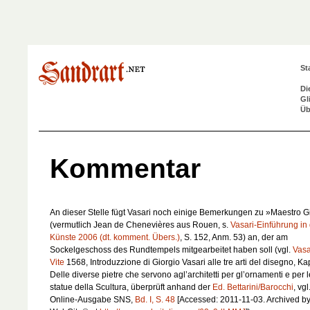
St
Di
Gl
Üb
Kommentar
An dieser Stelle fügt Vasari noch einige Bemerkungen zu »Maestro 
(vermutlich Jean de Chenevières aus Rouen, s.
Vasari-Einführung in 
Künste 2006 (dt. komment. Übers.)
, S. 152, Anm. 53) an, der am
Sockelgeschoss des Rundtempels mitgearbeitet haben soll (vgl.
Vasa
Vite
1568,
Introduzzione di Giorgio Vasari alle tre arti del disegno
, Kap
Delle diverse pietre che servono agl’architetti per gl’ornamenti e per l
statue della Scultura
, überprüft anhand der
Ed. Bettarini/Barocchi
, vgl
Online-Ausgabe SNS,
Bd. I, S. 48
[Accessed: 2011-11-03. Archived b