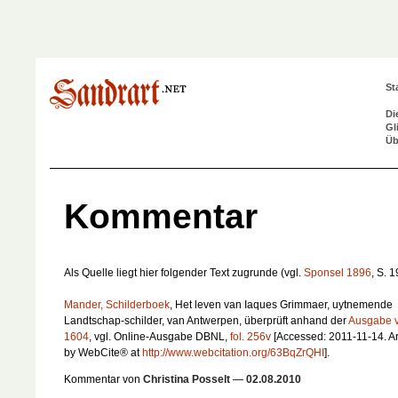
St
Di
Gl
Üb
Kommentar
Als Quelle liegt hier folgender Text zugrunde (vgl.
Sponsel 1896
, S. 1
Mander, Schilderboek
,
Het leven van Iaques Grimmaer, uytnemende
Landtschap-schilder, van Antwerpen
, überprüft anhand der
Ausgabe 
1604
, vgl. Online-Ausgabe DBNL,
fol. 256v
[Accessed: 2011-11-14. A
by WebCite® at
http://www.webcitation.org/63BqZrQHI
].
Kommentar von
Christina Posselt
—
02.08.2010