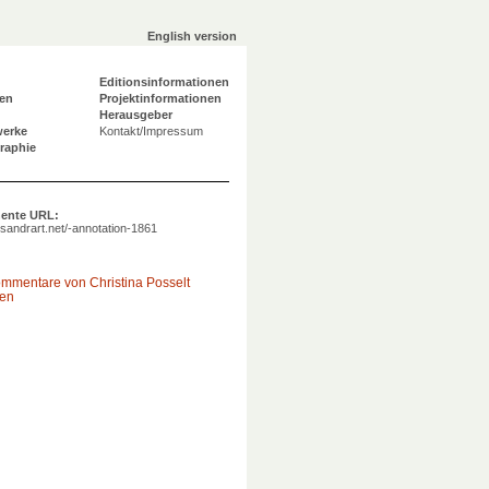
English version
Editionsinformationen
en
Projektinformationen
Herausgeber
werke
Kontakt/Impressum
graphie
ente URL:
a.sandrart.net/-annotation-1861
ommentare von Christina Posselt
gen