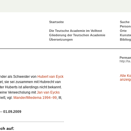
Startseite
Suche
Person
Die Teutsche Academie im Volltext
Orte
Gliederung der Teutschen Academie
Kunst
Übersetzungen
Biblio
Perman
http://t
Alle K
ander als Schwester von
Hubert van Eyck
anzei
et, sie sei zusammen mit Hubrecht van
er Huberts ist allerdings nicht bekannt.
 eine Verwechslung mit
Jan van Eycks
ieß; vgl.
Mander/Miedema 1994–99
, III,
—
01.09.2009
ch auf: