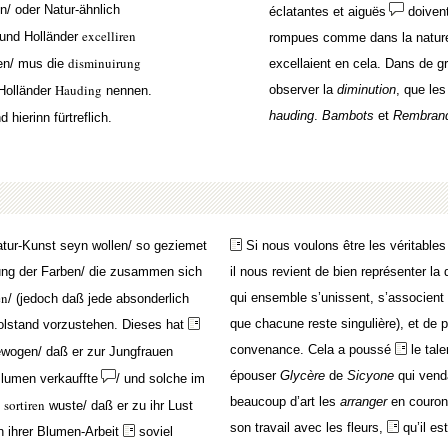
/ oder Natur-ähnlich
éclatantes et aiguës
doivent
excelliren
 und Holländer
rompues comme dans la nature
disminuirung
ken/ mus die
excellaient en cela. Dans de g
Hauding
observer la
diminution
, que les
Holländer
nennen.
hauding
.
Bambots
et
Rembran
d hierinn fürtreflich.
atur-Kunst seyn wollen/ so geziemet
Si nous voulons être les véritables 
gung der Farben/ die zusammen sich
il nous revient de bien représenter la 
en
qui ensemble s’unissent, s’associent 
/ (jedoch daß jede absonderlich
que chacune reste singulière), et de p
olstand vorzustehen. Dieses hat
convenance. Cela a poussé
le tal
wogen/ daß er zur Jungfrauen
épouser
Glycère
de
Sicyone
qui venda
Blumen verkauffte
/ und solche im
beaucoup d’art les
arranger
en couronn
sortiren
u
wuste/ daß er zu ihr Lust
son travail avec les fleurs,
qu’il e
n ihrer Blumen-Arbeit
soviel