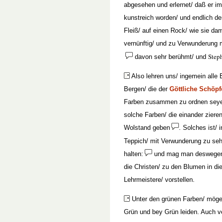
abgesehen und erlernet/ daß er i
kunstreich worden/ und endlich d
Fleiß/ auf einen Rock/ wie sie dam
vernünftig/ und zu Verwunderung 
Step
davon sehr berühmt/ und
Also lehren uns/ ingemein alle
Bergen/ die der
Göttliche Schöpf
Farben zusammen zu ordnen seyen
solche Farben/ die einander ziere
Wolstand geben
. Solches ist/
Teppich/ mit Verwunderung zu seh
halten:
und mag man deswegen 
die Christen/ zu den Blumen in di
Lehrmeistere/ vorstellen.
Unter den grünen Farben/ mögen
Grün und bey Grün leiden. Auch ve