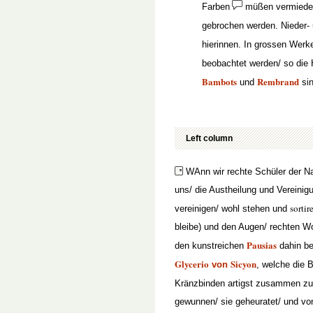
Farben
müßen vermieden
gebrochen werden. Nieder-
hierinnen. In grossen Wer
beobachtet werden/ so die 
Bambots
Rembrand
und
sin
Left column
W
Ann wir rechte Schüler der N
uns/ die Austheilung und Vereini
sortir
vereinigen/ wohl stehen und
bleibe) und den Augen/ rechten W
Pausias
den kunstreichen
dahin be
Glycerio
Sicyon
von
, welche die 
Kränzbinden artigst zusammen z
gewunnen/ sie geheuratet/ und vo