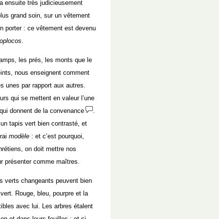
l a ensuite très judicieusement
 plus grand soin, sur un vêtement
en porter : ce vêtement est devenu
oplocos
.
hamps, les prés, les monts que le
peints, nous enseignent comment
es unes par rapport aux autres.
urs qui se mettent en valeur l’une
s qui donnent de la convenance
.
un tapis vert bien contrasté, et
rai
modèle
: et c’est pourquoi,
rétiens, on doit mettre nos
leur présenter comme maîtres.
es verts changeants peuvent bien
 vert. Rouge, bleu, pourpre et la
ibles avec lui. Les arbres étalent
on et dans leurs feuilles : et si