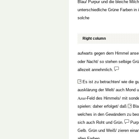
Blau/ Purpur und die bleiche Milc
unterschiedliche Grüne Farben in 
solche
Right column
aufwarts gegen dem Himmel anseh
oder Nacht/ so stehen selbige Gr
allezeit annehmlich.
Es ist zu betrachten/ wie die 
ausklärung der Welt/ auch Mond 
Azur
-Feld des Himmels/ mit sonder
spielen: daher erfolget/ daß
Bla
welches in den Gewändern zu beoba
sich auch Roht und Grün.
Purp
Gelb. Grün und Weiß/ zieren einan
allen Farben.