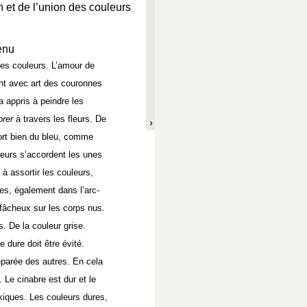
on et de l’union des couleurs
.
enu
les couleurs. L’amour de
t avec art des couronnes
 a appris à peindre les
orer
à travers les fleurs. De
sort bien du bleu, comme
eurs s’accordent les unes
à assortir les couleurs,
ges, également dans l’arc-
 fâcheux sur les corps nus.
 De la couleur grise.
e dure doit être évité.
éparée des autres. En cela
l. Le cinabre est dur et le
xiques. Les couleurs dures,