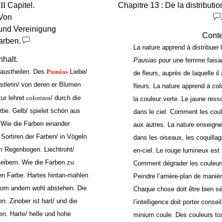
II
Capitel.
Chapitre 13 : De la distributi
Von
und Vereinigung
Cont
arben.
La nature apprend à distribuer 
nhalt.
Pausias
pour une femme faisan
Pausias
 austheilen. Des
Liebe/
de fleurs, auprès de laquelle il
tlerin/ von deren er Blumen
fleurs. La nature apprend à
col
coloriren
ur lehret
/ durch die
la couleur verte. Le jaune res
be. Gelb/ spielet schön aus
dans le ciel. Comment les coul
Wie die Farben einander
aux autres. La nature enseigne 
 Sortiren der Farben/ in Vögeln
dans les oiseaux, les coquilla
 Regenbogen. Liechtroht/
en-ciel. Le rouge lumineux est
eibern. Wie die Farben zu
Comment dégrader les couleurs.
en Farbe. Hartes hintan-mahlen
Peindre l’arrière-plan de manièr
vom andern wohl abstehen. Die
Chaque chose doit être bien s
en. Zinober ist hart/ und die
l’intelligence doit porter consei
ben. Harte/ helle und hohe
minium coule. Des couleurs to