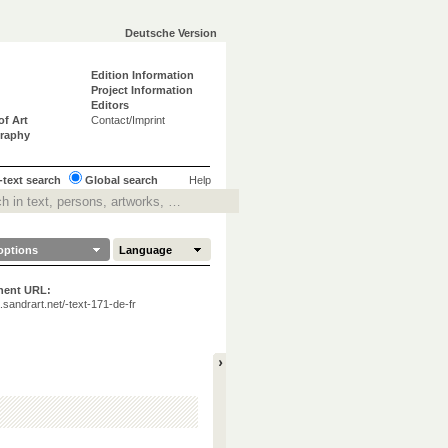
Deutsche Version
Edition Information
Project Information
Editors
of Art
Contact/Imprint
graphy
-text search
Global search
Help
options
Language
nent URL:
ta.sandrart.net/-text-171-de-fr