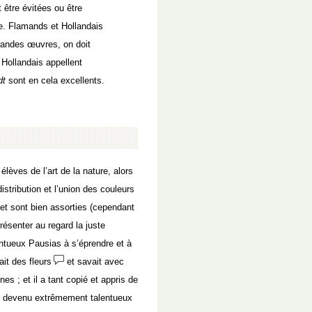
 être évitées ou être
. Flamands et Hollandais
randes œuvres, on doit
 Hollandais appellent
dt
sont en cela excellents.
élèves de l’art de la nature, alors
distribution et l’union des couleurs
et sont bien assorties (cependant
résenter au regard la juste
entueux Pausias à s’éprendre et à
it des fleurs
et savait avec
es ; et il a tant copié et appris de
st devenu extrêmement talentueux