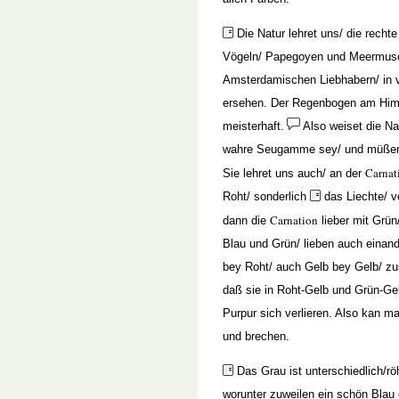
Die Natur lehret uns/ die rechte
Vögeln/ Papegoyen und Meermusc
Amsterdamischen Liebhabern/ in 
ersehen. Der Regenbogen am Himme
meisterhaft.
Also weiset die Na
wahre Seugamme sey/ und müßen w
Carnat
Sie lehret uns auch/ an der
Roht/ sonderlich
das Liechte/ v
Carnation
dann die
lieber mit Grün
Blau und Grün/ lieben auch eina
bey Roht/ auch Gelb bey Gelb/ zu
daß sie in Roht-Gelb und Grün-Gelb
Purpur sich verlieren. Also kan 
und brechen.
Das Grau ist unterschiedlich/röh
worunter zuweilen ein schön Blau 