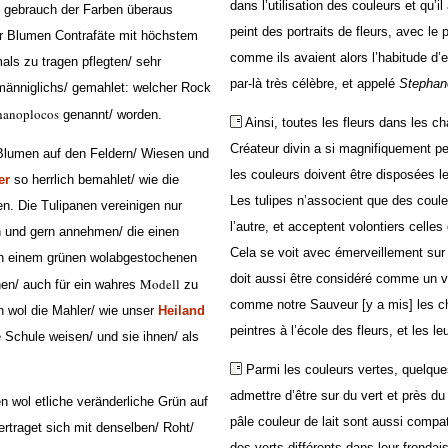
dans l’utilisation des couleurs et qu’i
m gebrauch der Farben überaus
peint des portraits de fleurs, avec le
er Blumen Contrafäte mit höchstem
comme ils avaient alors l’habitude d’
als zu tragen pflegten/ sehr
par-là très célèbre, et appelé
Stephan
männiglichs/ gemahlet: welcher Rock
hanoplocos
genannt/ worden.
Ainsi, toutes les fleurs dans les c
Créateur divin a si magnifiquement 
 Blumen auf den Feldern/ Wiesen und
les couleurs doivent être disposées l
er
so herrlich bemahlet/ wie die
Les tulipes n’associent que des coule
. Die Tulipanen vereinigen nur
l’autre, et acceptent volontiers celle
n und gern annehmen/ die einen
Cela se voit avec émerveillement sur 
 in einem grünen wolabgestochenen
doit aussi être considéré comme un v
Modell
en/ auch für ein wahres
zu
comme notre Sauveur [y a mis] les ch
wol die Mahler/ wie unser
Heiland
peintres à l’école des fleurs, et les 
e Schule weisen/ und sie ihnen/ als
Parmi les couleurs vertes, quelqu
admettre d’être sur du vert et près du
 wol etliche veränderliche Grün auf
pâle couleur de lait sont aussi compat
rtraget sich mit denselben/ Roht/
des verts différents dans leur frondais