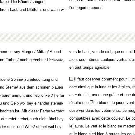
hfarbe. Die Bäume/ zeigen
l’on regarde ceux-ci,
ihrem Laub und Blättern: und wann wir
en/ es sey Morgen/ Mittag/ Abend
vers le haut, vers le ciel, que ce soit l
Harmonie,
alors ces mêmes couleurs vertes s’u
üne Farben/ nach gerechter
en tout temps agréable.
Il faut observer comment pour illumin
guldene Sonne/ zu erleuchtung und
doré ainsi que la lune et les étoiles,
und Sterne/ aus dem schönen blauen
azur
du ciel, avec une grâce et une dél
barer anmuht und lieblichkeit/ herfür
résulte que
le bleu et le jaune von
u und Gelb wol bey einander stehen/
observer dans les vêtements. Le rouge
chten ist. Mit dieser Farbe verträgt
compatibles avec cette couleur. Le p
ur/
stedet
stehet
auch nicht übel bey
le jaune. Le vert et le blanc se metten
der sehr: und Weiß/ stehet wol bey
et le blanc sied bien à toutes les coul