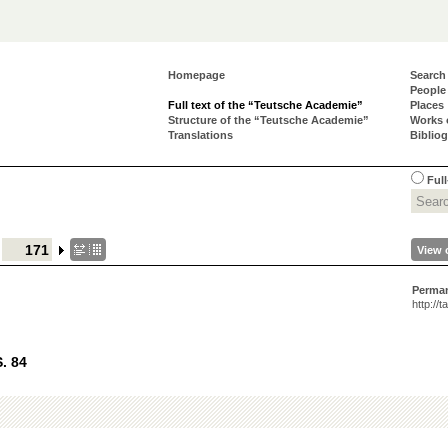
Homepage
Search
People
Full text of the “Teutsche Academie”
Places
Structure of the “Teutsche Academie”
Works 
Translations
Biblio
Full
View 
Perma
http://
S. 84