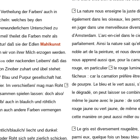
La nature nous enseigne la juste di
 Vertheilung der Farben/ auch in
également dans les oiseaux, les perro
heln: welches bey den
en juger dans une merveilleuse diver
verwunderlichem Unterschied zu
d’Amsterdam. L’arc-en-ciel dans le ci
l/ theilet die Farben mehr als
parfaitement. Ainsi la nature sait qu’el
tur/ daß sie der Edlen
Mahlkunst
noble art de la peinture, et nous devon
ir von ihrer Milch erzogen werden.
nous apprend aussi que, pour la
carn
ion
oder nackenden Leibern/ daß das
rouge, en particulier
le rouge lumin
on Zinober zuhart und übel stehet:
fâcheux : car la
carnation
préfère être
/ Blau und Purpur gesellschaft hat.
de pourpre. Le bleu et le vert aussi, s
nder. Im verschießen/ mag man Roht
le dégradé, on peut laisser se combi
sammen spielen lassen: doch also/
même le jaune avec le jaune : de sort
/ auch in blaulich und röhtlich
rouge jaune ou vert jaune, de même e
man auch andere Farben vermengen
cette manière on peut aussi mêler ou
Le gris est diversement rougeâtre,
tlich/blaulich/ liecht und dunkel:
parmi eux, quelque fois un beau bleu
oder Roht sich sehr zierlich schicken.