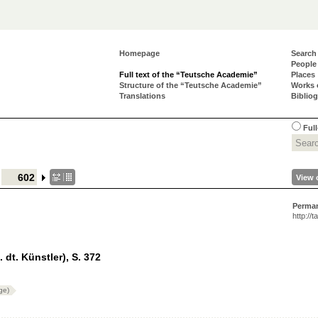
Homepage
Search
People
Full text of the “Teutsche Academie”
Places
Structure of the “Teutsche Academie”
Works 
Translations
Biblio
Full
View 
Perma
http://
. dt. Künstler), S. 372
ge)