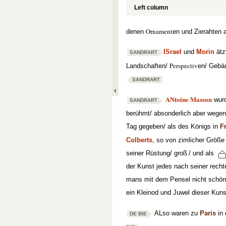
Left column
Ornament
denen
en und Zierahten a
ISrael
und
Morin
ätz
SANDRART
Perspectiv
Landschaften/
en/ Gebäu
SANDRART
ANtoine Masson
wur
SANDRART
berühmt/ absonderlich aber wegen d
Tag gegeben/ als des Königs in
F
Colberts
, so von zimlicher Größe
seiner Rüstung/ groß
/ und als
der Kunst jedes nach seiner rechte
mans mit dem Pensel nicht schöne
ein Kleinod und Juwel dieser Kun
ALso waren zu
Paris
in 
DE BIE