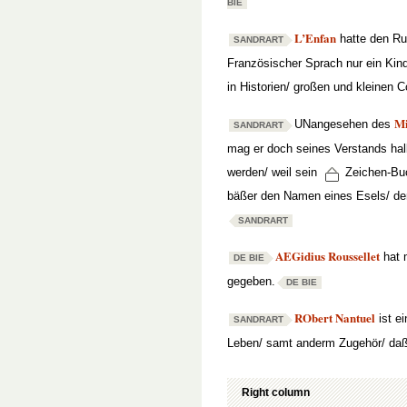
BIE
L’Enfan
hatte den Ru
SANDRART
Französischer Sprach nur ein Kind
in Historien/ großen und kleinen C
Mi
UNangesehen des
SANDRART
mag er doch seines Verstands hal
werden/ weil sein
Zeichen-Bu
bäßer den Namen eines Esels/ der 
SANDRART
AEGidius Roussellet
hat 
DE BIE
gegeben.
DE BIE
RObert Nantuel
ist e
SANDRART
Leben/ samt anderm Zugehör/ daß
Right column