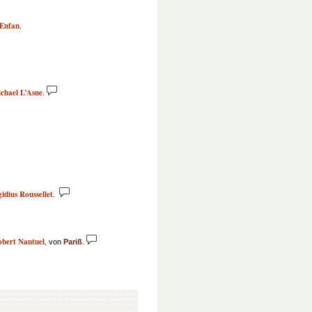
’Enfan
.
chael L’Asne
.
idius Roussellet
.
bert Nantuel
,
von
Pariß
.