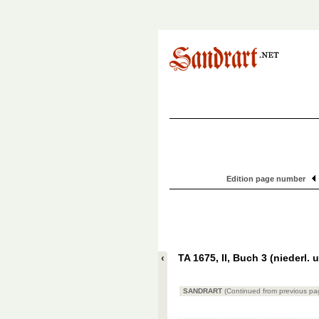
Edition page number
TA 1675, II, Buch 3 (niederl. u
SANDRART
(Continued from previous pa