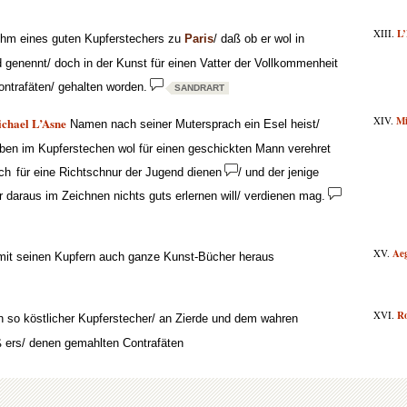
XIII.
L
hm eines guten Kupferstechers zu
Paris
/ daß ob er wol in
 genennt/ doch in der Kunst für einen Vatter der Vollkommenheit
ontrafäten/ gehalten worden.
SANDRART
XIV.
Mi
chael L’Asne
Namen nach seiner Mutersprach ein Esel heist/
ben im Kupferstechen wol für einen geschickten Mann verehret
ch
für eine Richtschnur der Jugend dienen
/ und der jenige
daraus im Zeichnen nichts guts erlernen will/ verdienen mag.
XV.
Aeg
mit seinen Kupfern auch ganze Kunst-Bücher heraus
XVI.
Ro
in so köstlicher Kupferstecher/ an Zierde und dem wahren
 ers/ denen gemahlten Contrafäten