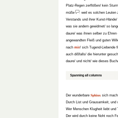
Platz-Regen zerflößen/ kein Sturm
müße
: weil es solchen Leuten
Verstands und ihrer Kunst-Hände/ 
was sie andern gewidmet/ so lange
daure/ was ihnen selber zu Ehren
angewandten Fleiß und guten Will
nach
mir
/ sich Tugend-Liebende 
auch dißfalls/ die hierunter gesu
daure/ und nicht/ wie dieses Buc
Spanning all columns
Sphinx
Der wunderbare
sich mach
Durch List und Grausamkeit, und w
Wer Menschen Klugheit liebt und 
Der wird durch keine Noht noch Fe