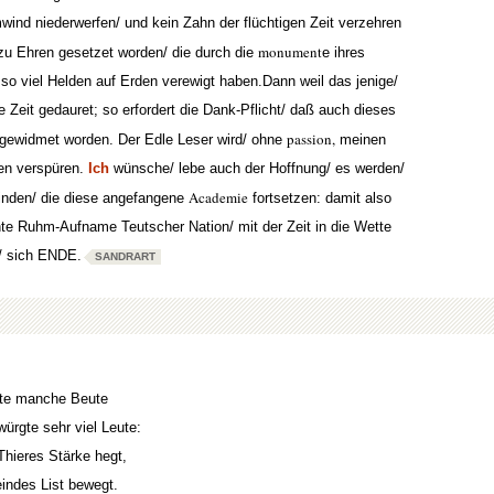
wind niederwerfen/ und kein Zahn der flüchtigen Zeit verzehren
monument
 zu Ehren gesetzet worden/ die durch die
e ihres
so viel Helden auf Erden verewigt haben.Dann weil das jenige/
 Zeit gedauret; so erfordert die Dank-Pflicht/ daß auch dieses
passion,
 gewidmet worden. Der Edle Leser wird/ ohne
meinen
en verspüren.
Ich
wünsche/ lebe auch der Hoffnung/ es werden/
Academie
finden/ die diese angefangene
fortsetzen: damit also
chte Ruhm-Aufname Teutscher Nation/ mit der Zeit in die Wette
h/ sich ENDE.
SANDRART
te manche Beute
ürgte sehr viel Leute:
Thieres Stärke hegt,
indes List bewegt.