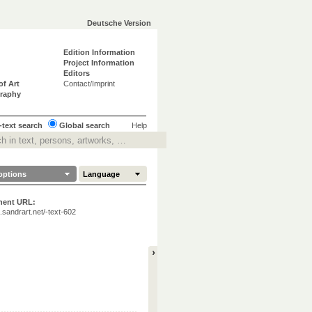
Deutsche Version
Edition Information
Project Information
Editors
of Art
Contact/Imprint
graphy
-text search
Global search
Help
options
Language
nent URL:
ta.sandrart.net/-text-602