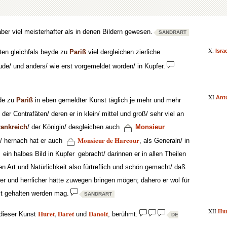
ber viel meisterhafter als in denen Bildern gewesen.
SANDRART
X.
Isra
ten gleichfals beyde zu
Pariß
viel dergleichen zierliche
de/ und anders/ wie erst vorgemeldet worden/ in Kupfer.
XI.
Ant
de zu
Pariß
in eben gemeldter Kunst täglich je mehr und mehr
er Contrafäten/ deren er in klein/ mittel und groß/ sehr viel an
rankreich
/ der Königin/ desgleichen auch
Monsieur
Monsieur de Harcour
/ hernach hat er auch
, als Generaln/ in
ein halbes Bild in Kupfer
gebracht/ darinnen er in allen Theilen
n Art und Natürlichkeit also fürtreflich und schön gemacht/ daß
r und herrlicher hätte zuwegen bringen mögen; dahero er wol für
st gehalten werden mag.
SANDRART
XII.
Hur
Huret
Daret
Danoit
,
dieser Kunst
und
, berühmt.
DE