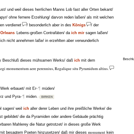
st/ und weil dieses herrlichen Manns Lob fast aller Orten bekant/
apyr/ ohne fernere Erzehlung/ darvon reden laßen/ als mit welchen
ren verdienet
/ besonderlich aber in des
Königs
/ der
 Orleans
Lebens-großen Contrafäten/ da
ich
mir
sagen laßen/
sich nicht annehmen laße/ in erzehlten aber verwunderlich
Beschl
y Beschluß dieses mühsamen Werks/ daß
ich
mit dem
egi monumentum aere perennius, Regalique situ Pyramidum altius.
Werk erbauet/ mit Er-
¶
müden/
Erz und Pyra-
¶
miden.
BIRKEN
l sagen/ weil
ich
aller derer Leben und ihre preißliche Werke/ die
st gebildet/ die da Pyramiden oder andere Gebäude prächtig
erbaren Mahlerey die Natur getrotzet/ in dieses große Werk
monument
it besagtem Poeten hinzusetzen/ daß mir dieses
kein