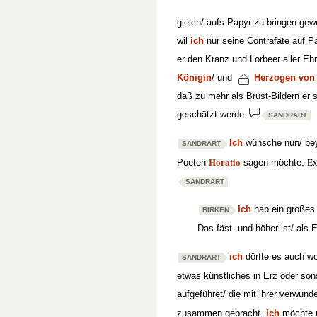
gleich/ aufs Papyr zu bringen gewu
wil
ich
nur seine Contrafäte auf P
er den Kranz und Lorbeer aller Eh
Königin
/ und
Herzogen von
daß zu mehr als Brust-Bildern er 
geschätzt werde.
SANDRART
Ich
wünsche nun/ be
SANDRART
Horatio
Ex
Poeten
sagen möchte:
SANDRART
Ich
hab ein großes 
BIRKEN
Das fäst- und höher ist/ als 
ich
dörfte es auch wo
SANDRART
etwas künstliches in Erz oder son
aufgeführet/ die mit ihrer verwund
zusammen gebracht.
Ich
möchte m