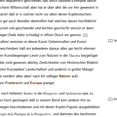
sehr bequämlich geschiehet/ daß etlich tausend Exemplar davon
höne Wißenschaft aber hat er über alle/ die vor ihm gewesen/ in
cht/ daß er in solcher nicht nur allein denen Kupferstechern
o gar auch dieselbe übertroffen hat/ welches darum hochlöblich/
adi
ren viel geschwinder und leichter geschicht/ worvon er dann
gen Dank dafür schuldig) in offnen Druck ein ganzes
Se
laßen/
worinnen er dieser Kunst Geheimnußen und Kunst-
 beschrieben/ daß ein jedwederer daraus alles gar leicht erlernen
Theoria
em Kunstbegierigen Leser zum Nutzen/ in der
beygefüget
er sind gewesen allerley Zierlichkeiten von Historischen Bildern/
ten/ Kurzweilen/ Landschaften/ und anderm/ in großer Mänge/
t worden/ alles aber/ nach Art selbiger
Nation
/ aufs
ganz
Frankreich
und
Europa
pranget.
Studio
Perspectiv
Architectur
it noch höherem
in der
und
was zu
Se
 so hoch
gestiegen/ daß in seinem Beruf kein anderer ihm es
swegen beschriebenen und mit denen Kupfer-Figuren ausgebildeten
egle dela Pratique de la Perspective
, und darinnen des berühmten