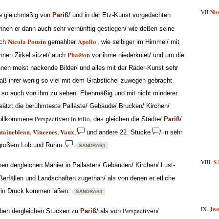
VII
Nic
 gleichmäßig von
Pariß
/ und in der Etz-Kunst vorgedachten
nnen er dann auch sehr vernünftig gestiegen/ wie deßen seine
Nicola Pousin
Apollo
ch
gemahlter
, wie selbiger im Himmel/ mit
Phaëton
nen Zirkel sitzet/ auch
vor ihme niederkniet/ und um die
nen meist nackende Bilder/ und alles mit der Räder-Kunst sehr
daß ihrer wenig so viel mit dem Grabstichel zuwegen gebracht
 so auch von ihm zu sehen. Ebenmäßig und mit nicht minderer
eätzt die berühmteste Palläste/ Gebäude/ Brucken/ Kirchen/
Perspectiv
in folio,
vollkommene
en
des gleichen die Städte/
Pariß
/
tainebleau
Vincenes
Vaux
,
,
,
und andere 22. Stucke
/ in sehr
t großem Lob und Ruhm.
SANDRART
VIII.
S
en dergleichen Manier in Pallästen/ Gebäuden/ Kirchen/ Lust-
erfällen und Landschaften zugethan/ als von denen er etliche
s in Druck kommen laßen.
SANDRART
IX.
Jea
Perspectiv
eben dergleichen Stucken zu
Pariß
/ als von
en/