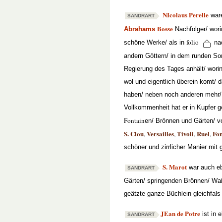
NIcolaus Perelle
ware
SANDRART
Bosse
Abrahams
Nachfolger/ wori
folio
schöne Werke/ als in
na
andern Göttern/ in dem runden Son
Regierung des Tages anhält/ worin
wol und eigentlich überein komt/ 
haben/ neben noch anderen mehr/
Vollkommenheit hat er in Kupfer g
Fontain
en/ Brönnen und Gärten/ 
S. Clou
Versailles
Tivoli
Ruel
Fon
,
,
,
,
schöner und zirrlicher Manier mi
S. Marot
war auch eb
SANDRART
Gärten/ springenden Brönnen/ Waß
geätzte ganze Büchlein gleichfal
JEan de Potre
ist in 
SANDRART