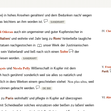
olle) in hohes Ansehen gerahten/ und dem Bedunken nach/ wegen
s leichters an ihm worden ist.
SANDRART
IV.
Cla
di Oderan
auch ein ungemeiner und guter Kupferstecher in
Italien
/ und wohnte viel Jahr lang zu
Rom
/ hinterließe taugliche
 Statuen nachgestochen in
unser Werk der Justinianischen
n sein Vatterland/ und ließ nach sich einen
Sohn
/ der
riesen worden.
SANDRART
V.
Fran
çois
Nicola Polly
und
Wißenschaft in Kupfer mit dem
Pariß
.
 hoch gerühmt/ sonderlich weil sie alles so natürlich und
Non plus ultra,
llich in dero Werken einem geschrieben stehet:
weil
 können gebracht werden.
DE BIE
VI.
Ab
 zu
Paris
wohnhaft/ und pflegte in Kupfer auf überzognen
 mit Scheidwaßer solches einzuätzen oder beißen zu laßen/ weilen