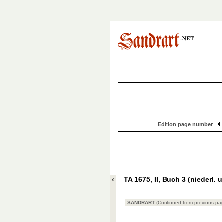
Edition page number
TA 1675, II, Buch 3 (niederl. u
SANDRART
(Continued from previous pa