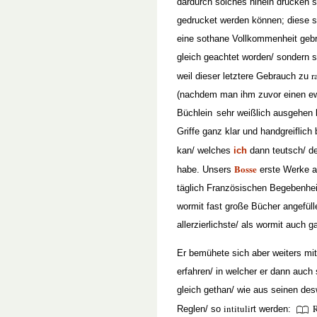
dardurch solches hinein drucken 
gedrucket werden können; diese sc
eine sothane Vollkommenheit gebra
gleich geachtet worden/ sondern s
r
weil dieser letztere Gebrauch zu
(nachdem man ihm zuvor einen ewi
Büchlein
sehr weißlich ausgehen 
Griffe ganz klar und handgreiflich
kan/ welches
ich
dann teutsch/ d
Bosse
habe. Unsers
erste Werke ab
täglich Französischen Begebenhei
wormit fast große Bücher angefülle
allerzierlichste/ als wormit auch 
Er bemühete sich aber weiters m
erfahren/ in welcher er dann auch
gleich gethan/ wie aus seinen de
intituli
R
Reglen/ so
rt werden: