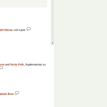
udi Oderan
,
von
Lyon
.
cois
Nicola Polly
und
, Kupferstecher zu
Bosse
raham
.