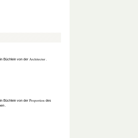
Architectur
in Büchlein von der
.
Proportion
in Büchlein von der
des
hen
.