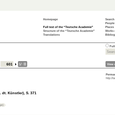
Homepage
Search
People
Full text of the “Teutsche Academie”
Places
Structure of the “Teutsche Academie”
Works 
Translations
Biblio
Full
View 
Perma
http://
. dt. Künstler), S. 371
ge)