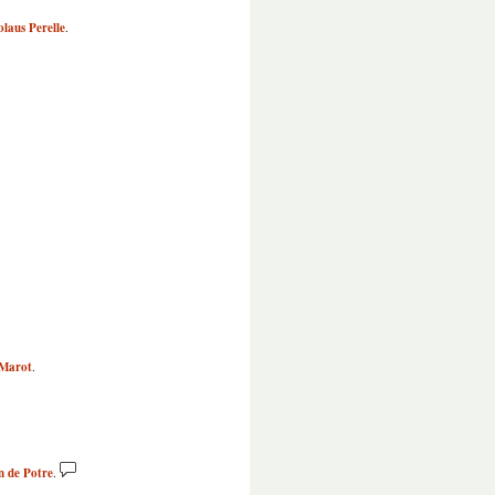
olaus Perelle
.
.Marot
.
n de Potre
.