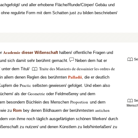
achgefolgt/ und aller erhobene Fläche/Runde/Cörper/ Gebäu und
 ohne regulirte Form mit dern Schatten just zu bilden beschrieben/
Academie
er
dieser Wißenschaft
halben/ offentliche Fragen und
Se
und sich damit
sehr berühmt gemacht.
Neben dem hat er
Traite des Manieris de dessainier les ordres de
 unter dem Titul/
Palladii
r in allem denen Reglen des berühmten
, die er deutlich
Practic
Kupfern die
selbsten gewiesen/ gefolget. Und eben also
Geometrie
üchern/ als der
oder Feldmeßerey und dern
Se
Proportion
nem besondern Büchlein des Menschen
und dern
Mensc
antichen
 wie zu
Rom
bey denen Bildhauern der berühmtesten
ndern von ihme noch täglich ausgefärtigten schönen Werken/ durch
Wißenschaft zu nutzen/ und denen Künstlern zu lieb/hinterlaßen/ zu