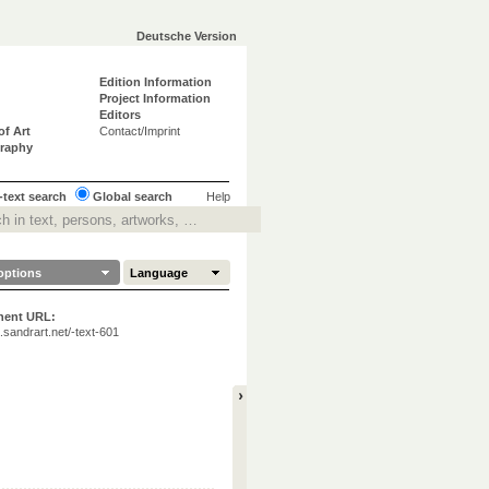
Deutsche Version
Edition Information
Project Information
Editors
of Art
Contact/Imprint
graphy
-text search
Global search
Help
options
Language
nent URL:
ta.sandrart.net/-text-601