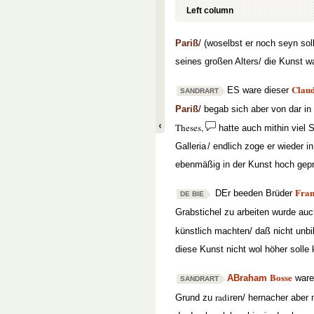
Left column
Pariß
/ (woselbst er noch seyn s
seines großen Alters/ die Kunst wa
Clau
ES ware dieser
SANDRART
Pariß
/ begab sich aber von dar in
Theses,
hatte auch mithin viel
Galleria
/ endlich zoge er wieder i
ebenmäßig in der Kunst hoch gep
Fran
DEr beeden Brüder
DE BIE
Grabstichel zu arbeiten wurde auch
künstlich machten/ daß nicht unbi
diese Kunst nicht wol höher solle
Bosse
ABraham
ware
SANDRART
radi
Grund zu
ren/ hernacher aber