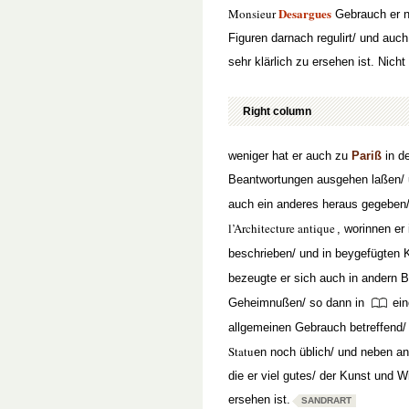
Desargues
Monsieur
Gebrauch er n
Figuren darnach regulirt/ und auch
sehr klärlich zu ersehen ist. Nicht
Right column
weniger hat er auch zu
Pariß
in d
Beantwortungen ausgehen laßen/ 
auch ein anderes heraus gegeben/
l’Architecture antique
, worinnen e
beschrieben/ und in beygefügten 
bezeugte er sich auch in andern B
Geheimnußen/ so dann in
ei
allgemeinen Gebrauch betreffend/
Statu
en noch üblich/ und neben a
die er viel gutes/ der Kunst und 
ersehen ist.
SANDRART