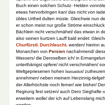
Buch einen solchen Schutz- Helden vonnöte
etwas hervorbringen kan/ das nicht von tade
übles Urtheil dulten müste. Gleichwie nun d
er schon meist nur große Ströme einschlucke
Bächlein nicht verschmähet/ das etwan in d
also seinen kurtzen Lauff bald endet: Gleiche
Churfürstl. Durchleucht.
werden/ hierinn a
Monarchen von
Persien
nachahmend/ diese
Wassers/ die Deroselben ich/ in Ermangelu
unterthänigst opfere/ nicht verschmähen/ s
humanitet
Weltgepriesenen hohen
/ zutheure
annehmen/ neben meinem Herzinnig-tiefge
der Allerhöchste noch ferner/ wie bisher/ D
r
Regirung fest setzen/ auch Dero Sieghafte
erweitern wolle/ der ich auf Lebenslang mic
werden