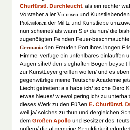
Churfürstl. Durchleucht.
als ein rechter wa
Virtuosen
Vorsteher aller
und Kunstliebenden/
Professionen
der Militz und Kunstliebe umzuw
nun scheinet/ als wann Sie/ da nun/ die bish
zugenötigten Feinden Feuer-beschmauchte u
Germania
den Freuden Port ihres langen Fri
Himmel verfüge ein unfehlbares einlauffen u
Augen sihet/ den sieghaften Bogen beyseit
zur KunstLeyer greiffen wollen/ und es eben
gegenwärtige meine Teutsche Academie jetz
Liecht getretten: als habe ich/ solche Dero 
etwas Neues/ wiewol geringlich/ zu unterhal
dieses Werk zu den Füßen
E. Churfürstl. 
weil ja/ solches zu thun und dergleichen Sch
dem
Großen Apollo
und Besitzer des Teut
opffern/ die allgemeine Schuldigkeit erforde