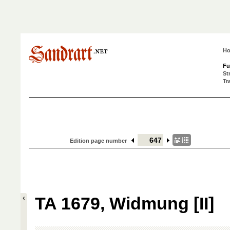
H
Fu
St
Tr
Edition page number
TA 1679, Widmung [II]