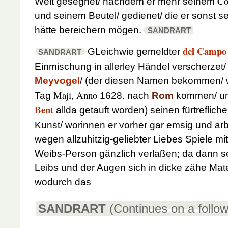
Co
Welt gesegnet/ nachdem er mehr seinem
und seinem Beutel/ gedienet/ die er sonst se
hätte bereichern mögen.
SANDRART
del Campo
GLeichwie gemeldter
SANDRART
Einmischung in allerley Händel verscherzet/
Meyvogel
/ (der diesen Namen bekommen/ 
Maji, Anno
Tag
1628.
nach
Rom
kommen/ un
Bent
allda getauft worden) seinen fürtreflich
Kunst/ worinnen er vorher gar emsig und a
wegen allzuhitzig-geliebter Liebes Spiele m
Weibs-Person gänzlich verlaßen; da dann se
Leibs und der Augen
sich in dicke zähe Mate
wodurch das
SANDRART
(Continues on a follo