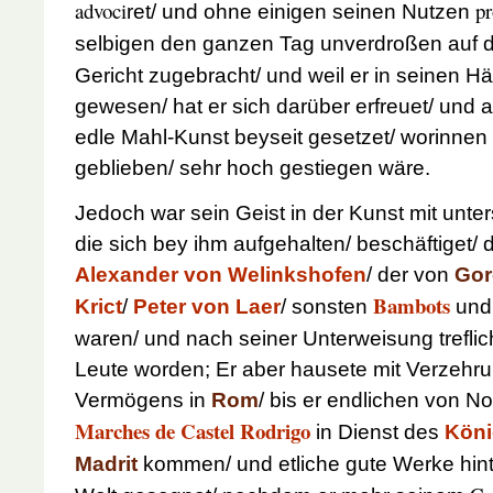
advoci
pr
ret/ und ohne einigen seinen Nutzen
selbigen den ganzen Tag unverdroßen auf
Gericht zugebracht/ und weil er in seinen Hä
gewesen/ hat er sich darüber erfreuet/ und a
edle Mahl-Kunst beyseit gesetzet/ worinnen 
geblieben/ sehr hoch gestiegen wäre.
Jedoch war sein Geist in der Kunst mit unte
die sich bey ihm aufgehalten/ beschäftiget/
Alexander von Welinkshofen
/ der von
Go
Bambots
Krict
/
Peter von Laer
/ sonsten
und 
waren/ und nach seiner Unterweisung trefl
Leute worden; Er aber hausete mit Verzehr
Vermögens in
Rom
/ bis er endlichen von N
Marches de Castel Rodrigo
in Dienst des
Köni
Madrit
kommen/ und etliche gute Werke hinte