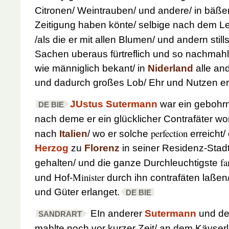
Citronen/ Weintrauben/ und andere/ in bäße
Zeitigung haben könte/ selbige nach dem L
/als die er mit allen Blumen/ und andern stil
Sachen uberaus fürtreflich und so nachmahle
wie männiglich bekant/ in
Niderland
alle and
und dadurch großes Lob/ Ehr und Nutzen erh
JUstus Sutermann
war ein gebohrn
DE BIE
nach deme er ein glücklicher Contrafäter wo
perfection
nach
Italien
/ wo er solche
erreicht/
Herzog
zu
Florenz
in seiner Residenz-Stadt
fa
gehalten/ und die ganze Durchleuchtigste
Minister
und Hof-
durch ihn contrafäten laßen
und Güter erlanget.
DE BIE
EIn anderer
Sutermann
und de
SANDRART
mahlte noch vor kurzer Zeit/ an dem Käyser