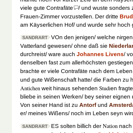
viele gute Contrafäte
/ und wuste sonders z
Frauen-Zimmer vorzustellen. Der dritte
Brud
am Käyserlichen Hof/ und wurde sehr hoch 
VOn den jenigen/ welche nirgend
SANDRART
Vatterland gewesen/ ohne daß sie
Niederla
durchreist/ ware auch
Johannes Livens
/ v
denselben fast zum allerhöchsten gestiegen.
brachte er viele Contrafäte nach dem Leben
und gute Wißenschaft hatte/ die Farben zu 
Antichen
Studi
weit hinaus sehenden
en fragte
bliebe in seinen Werken/ bey seiner eignen 
Von seiner Hand ist zu
Antorf
und
Amster
er/ meines Wißens/ noch im Leben seyn wir
Nation
ES solten billich der
nach 
SANDRART