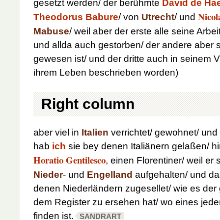
gesetzt werden/ der berühmte
David de Ha
Nicol
Theodorus Babure
/ von
Utrecht
/ und
Mabuse
/ weil aber der erste alle seine Arbe
und allda auch gestorben/ der andere aber s
gewesen ist/ und der dritte auch in seinem Va
ihrem Leben beschrieben worden)
Right column
aber viel in
Italien
verrichtet/ gewohnet/ und
hab
ich
sie bey denen Italiänern gelaßen/ 
Horatio Gentilesco
, einen Florentiner/ weil er 
Nieder
- und
Engelland
aufgehalten/ und da
denen Niederländern zugesellet/ wie es der
dem Register zu ersehen hat/ wo eines jed
finden ist.
SANDRART