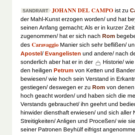
JOHANN DEL CAMPO
ist zu
C
SANDRART
der Mahl-Kunst erzogen worden/ und hat b
seinen Anfang gemacht; Als er in kurzer Zei
zugenommen/ hat er sich nach
Rom
begeben
Caravaggio
des
Manier sich sehr beflißen/ und
Apostel
/
Evangelisten
und andere/ nach d
sonderlich aber hat er in der
Historie/ wi
den heiligen
Petrum
von Ketten und Banden 
bewiesen/ wie hoch sein Verstand in Erkant
gestiegen/ deswegen er zu
Rom
von denen 
hoch geacht
worden/ und haben sich die me
Verstands gebrauchet/ ihn geehrt und bedie
hinwider diensthaft erwiesen/ und sich aller
Streitigkeiten/ Anligen und Proceßen/ wie s
seiner Patronen Beyhülf eifrigst angenomme