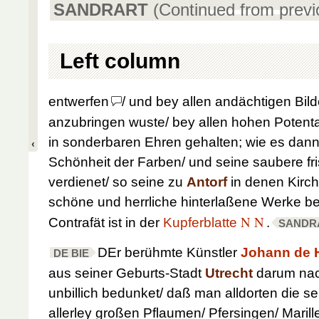
SANDRART
(Continued from prev
Left column
entwerfen
/ und bey allen andächtigen Bild
anzubringen wuste/ bey allen hohen Potent
in sonderbaren Ehren gehalten; wie es dan
Schönheit der Farben/ und seine saubere fr
verdienet/ so seine zu
Antorf
in denen Kirch
schöne und herrliche hinterlaßene Werke 
N N
Contrafät ist in der
Kupferblatte
.
SANDR
DEr berühmte Künstler
Johann de
DE BIE
aus seiner Geburts-Stadt
Utrecht
darum na
unbillich bedunket/ daß man alldorten die s
allerley großen Pflaumen/ Pfersingen/ Maril