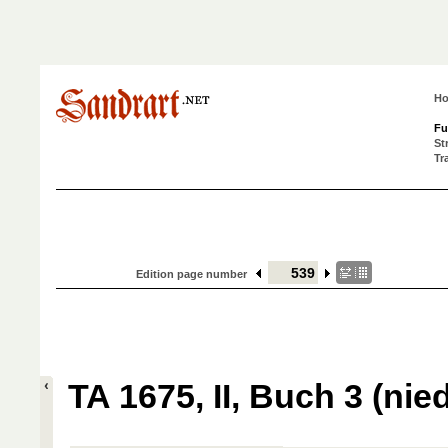
H
Fu
St
Tr
Edition page number
TA 1675, II, Buch 3 (nied