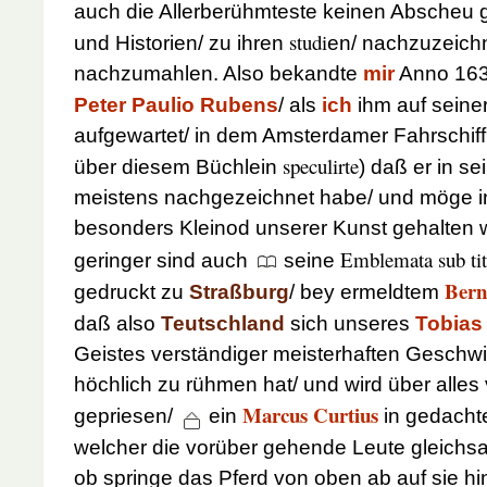
auch die Allerberühmteste keinen Abscheu g
studi
und Historien/ zu ihren
en/ nachzuzeich
nachzumahlen. Also bekandte
mir
Anno 163
Peter Paulio Rubens
/ als
ich
ihm auf seine
aufgewartet/ in dem Amsterdamer Fahrschif
speculirte
über diesem Büchlein
) daß er in s
meistens nachgezeichnet habe/ und möge in 
besonders Kleinod unserer Kunst gehalten
Emblemata sub tit
geringer sind auch
seine
Bern
gedruckt zu
Straßburg
/ bey ermeldtem
daß also
Teutschland
sich unseres
Tobias
Geistes verständiger meisterhaften Geschwi
höchlich zu rühmen hat/ und wird über alles
Marcus Curtius
gepriesen/
ein
in gedach
welcher die vorüber gehende Leute gleichsa
ob springe das Pferd von oben ab auf sie hi