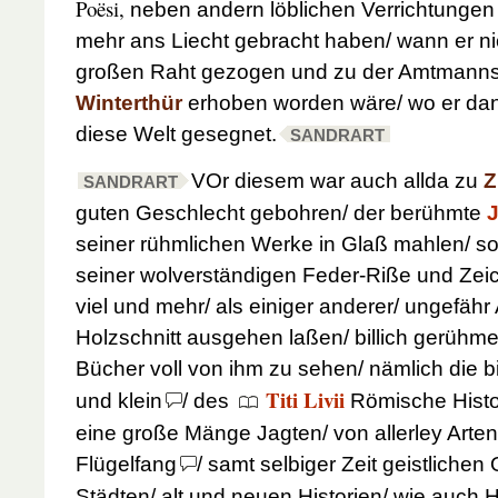
Poësi,
neben andern löblichen Verrichtungen
mehr ans Liecht gebracht haben/ wann er n
großen Raht gezogen und zu der Amtmanns
Winterthür
erhoben worden wäre/ wo er dan
diese Welt gesegnet.
SANDRART
VOr diesem war auch allda zu
Z
SANDRART
guten Geschlecht gebohren/ der berühmte
seiner rühmlichen Werke in Glaß mahlen/ s
seiner wolverständigen Feder-Riße und Zei
viel und mehr/ als einiger anderer/ ungefähr
Holzschnitt ausgehen laßen/ billich gerühme
Bücher voll von ihm zu sehen/ nämlich die b
Titi Livii
und klein
/ des
Römische Histo
eine große Mänge Jagten/ von allerley Arte
Flügelfang
/ samt selbiger Zeit geistliche
Städten/ alt und neuen Historien/ wie auch