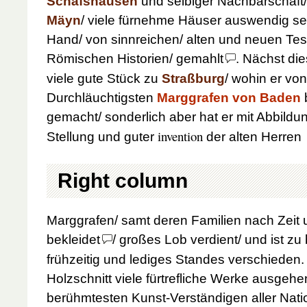
Schafshausen
und selbiger Nachbarschaft
Mäyn
/ viele fürnehme Häuser auswendig sehr
Hand/ von sinnreichen/ alten und neuen Te
Römischen Historien/ gemahlt
.
Nächst die
viele gute Stück zu
Straßburg
/ wohin er vo
Durchläuchtigsten
Marggrafen von Baden
gemacht/ sonderlich aber hat er mit Abbildun
invention
Stellung und guter
der alten Herren
Right column
Marggrafen/ samt deren Familien nach Zeit 
bekleidet
/ großes Lob verdient/ und ist zu
frühzeitig und lediges
Standes verschieden. 
Holzschnitt viele fürtrefliche Werke ausgehe
berühmtesten Kunst-Verständigen aller Nati