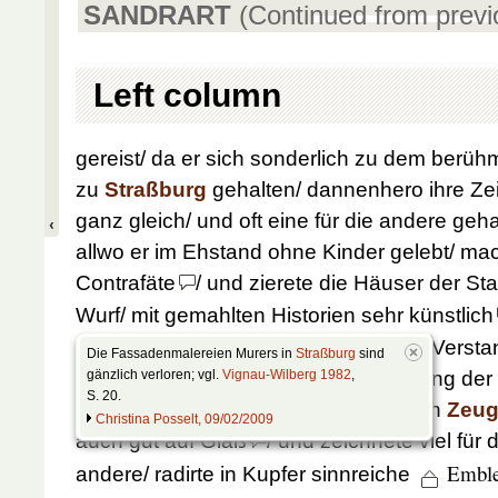
SANDRART
(Continued from prev
Left column
gereist/ da er sich sonderlich zu dem berü
zu
Straßburg
gehalten/ dannenhero ihre Z
ganz gleich/ und oft eine für die andere ge
allwo er im Ehstand ohne Kinder gelebt/ ma
Contrafäte
/ und zierete die Häuser der S
Wurf/ mit gemahlten Historien sehr künstlich
ganze Eydgenoßenschaft
mit gutem Versta
Die Fassadenmalereien Murers in
Straßburg
sind
mit Farben gemahlt/ auch den Ursprung de
gänzlich verloren; vgl.
Vignau-Wilberg 1982
,
S. 20.
dabey gefügt; wie zu sehen im großen
Zeug
Christina Posselt, 09/02/2009
auch gut auf Glaß
/ und zeichnete viel für
Emble
andere/ radirte in Kupfer sinnreiche