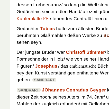
dessen Lorbeerkranz/ so lang die Welt stehet
Gedächtnis seiner edlen Hand/ allezeit grü
FF.
Kupferblatte
stehendes Contrafät
hierzu 
Gedachter
Tobias
hatte zum ältesten Brude
berühmten Glaßmahler/ deßen Werke zu
Sc
sehen seyn.
Der jüngste Bruder war
Christoff Stimmer
/
Formschneider in Holz/ wie von seiner Han
emblematische
Figuren/
Josephus
/ das
Büchl
bey den Kunst verständigen enthaltene Wer
geben.
SANDRART
JOhannes Conradus Geyger
l
SANDRART
dieser Zeit noch/ seines Alters im 74. Jahr/ 
Mahler/ der zugleich erfunden/ mit Oelfarbe