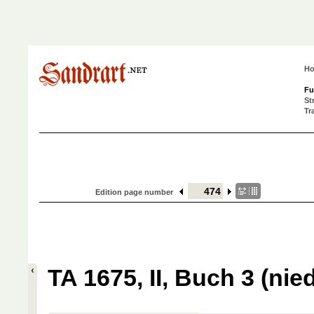
H
Fu
St
Tr
Edition page number
TA 1675, II, Buch 3 (nied