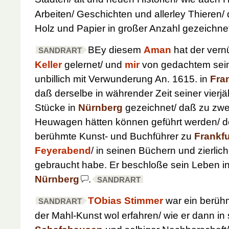
Arbeiten/ Geschichten und allerley Thieren/ 
Holz und Papier in großer Anzahl gezeichne
BEy diesem
Aman
hat der vern
SANDRART
Keller
gelernet/ und
mir
von gedachtem sein
unbillich mit Verwunderung
An. 1615.
in
Fra
daß derselbe in währender Zeit seiner vierjäh
Stücke in
Nürnberg
gezeichnet/ daß zu zweif
Heuwagen hätten können geführt werden/ de
berühmte Kunst- und Buchführer zu
Frankf
Feyerabend
/ in seinen Büchern und zierlich
gebraucht habe. Er beschloße sein Leben i
Nürnberg
.
SANDRART
TObias Stimmer
war ein berüh
SANDRART
der Mahl-Kunst wol erfahren/ wie er dann in