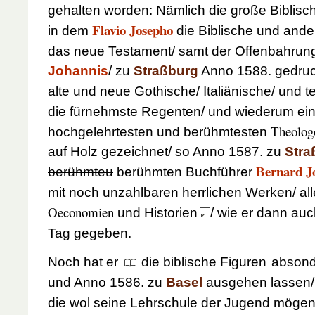
gehalten worden: Nämlich die große Biblisc
Flavio Josepho
in dem
die Biblische und ande
das neue Testament/ samt der Offenbahrun
Johannis
/ zu
Straßburg
Anno 1588.
gedruc
alte und neue Gothische/ Italiänische/ und 
die fürnehmste Regenten/ und wiederum ei
Theolog
hochgelehrtesten und berühmtesten
auf Holz gezeichnet/ so
Anno 1587.
zu
Stra
Bernard J
berühmteu
berühmten
Buchführer
mit noch unzahlbaren herrlichen Werken/ all
Oeconomien
und Historien
/ wie er dann au
Tag gegeben.
Noch hat er
die biblische Figuren
absonde
und
Anno 1586.
zu
Basel
ausgehen lassen
die wol seine Lehrschule der Jugend mögen