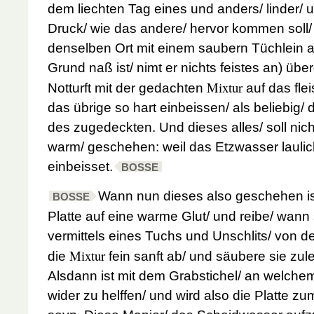
dem liechten Tag eines und anders/ linder/ u
Druck/ wie das andere/ hervor kommen soll/
denselben Ort mit einem saubern Tüchlein a
Grund naß ist/ nimt er nichts feistes an) ü
Mixtur
Notturft mit der gedachten
auf das flei
das übrige so hart einbeissen/ als beliebig/
des zugedeckten. Und dieses alles/ soll nich
warm/ geschehen: weil das Etzwasser laulich
einbeisset.
BOSSE
Wann nun dieses also geschehen is
BOSSE
Platte auf eine warme Glut/ und reibe/ wann 
vermittels eines Tuchs und Unschlits/ von 
Mixtur
die
fein sanft ab/ und säubere sie zul
Alsdann ist mit dem Grabstichel/ an welchem
wider zu helffen/ und wird also die Platte z