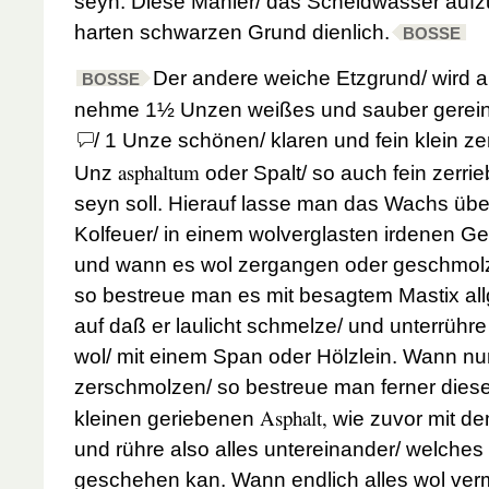
seyn. Diese Manier/ das Scheidwasser aufz
harten schwarzen Grund dienlich.
BOSSE
Der andere weiche Etzgrund/ wird 
BOSSE
nehme 1½ Unzen weißes und sauber gerein
/ 1 Unze schönen/ klaren und fein klein z
asphaltum
Unz
oder Spalt/ so auch fein zerri
seyn soll. Hierauf lasse man das Wachs übe
Kolfeuer/ in einem wolverglasten irdenen Ge
und wann es wol zergangen oder geschmolz
so bestreue man es mit besagtem Mastix al
auf daß er laulicht schmelze/ und unterrühr
wol/ mit einem Span oder Hölzlein. Wann n
zerschmolzen/ so bestreue man ferner dies
Asphalt,
kleinen geriebenen
wie zuvor mit d
und rühre also alles untereinander/ welches 
geschehen kan. Wann endlich alles wol verm