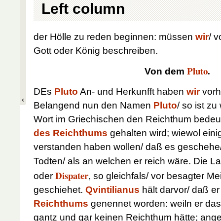
Left column
der Hölle zu reden beginnen: müssen
wir
/ v
Gott oder König beschreiben.
Pluto
.
Von dem
DEs
Pluto
An- und Herkunfft haben
wir
vorhi
Belangend nun den Namen
Pluto
/ so ist z
Wort im Griechischen den Reichthum bedeut
des Reichthums
gehalten wird; wiewol eini
verstanden haben wollen/ daß es gescheh
Todten/ als an welchen er reich wäre.
Die La
Dispater
,
oder
so gleichfals/ vor besagter Me
geschiehet.
Qvintilianus
hält darvor/ daß e
Reichthums
genennet worden: weiln er das
gantz und gar keinen Reichthum hätte; ange