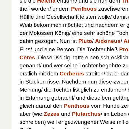
sie die
Helena
entführt/ und sie nun dem
Th
theil worden/ er dem
Perithous
zuschweren 
Hülffe und Gesellschafft leisten wolle/ dami
Weib bekommen möchte: und nachdem er g
der Molossen König/ eine sehr schöne Tochte
dahin gezogen.
Nun ist
Pluto
/
Aidoneus
/
A
Eins/ und eine Person. Die Tochter hieß
Pro
Ceres
. Dieser König hatte einen schreckli
genannt/ und wer seine Tochter begehrte z
erstlich mit dem
Cerberus
streiten/ da er da
in Stücken risse. Nachdem nun diese zwee
Meinung/ die Tochter listiglich zu entführen
in Erfahrung gebracht/ und dieselben gefän
gleich darauf den
Perithous
vom Hunde zer
aber (wie
Zezes
und
Plutarchus
/ im Leben
schreiben) weil er gezwungener Weise mit 