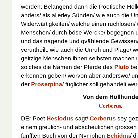
werden. Belangend dann die Poetische Hölle/
anders/ als allerley Sünden/ wie auch die Un
Widerwärtigkeiten/ welche einen ruchlosen/
Menschen/ durch böse Wercke/ begegnen un
und das nagende und qvählende Gewissen/ 
verurtheilt; wie auch die Unruh und Plage/ w
geitzige Menschen ihnen selbsten machen 
solches die Namen der Pferde des
Pluto
be
erkennen geben/ worvon aber anderswo/ un
der
Proserpina
/ füglicher soll gehandelt we
Von dem Höllhund
Cerberus
.
DEr Poet
Hesiodus
sagt/
Cerberus
sey ge
einem greulich- und abscheulichen grossen
fünfften Buch von der Nymphen
Echidna
/ d