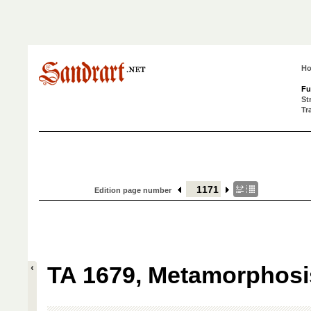
H
Fu
St
Tr
Edition page number
TA 1679, Metamorphosis