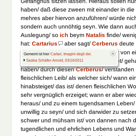
Gefängnus sitzen lassen. Hieraus sollen nu
haben/ daß diese zween mit einander in die
mehres aber hiervon anzuführen/ würde nicht
sondern auch unnöhtig seyn. Wie dann auch 
Auslegung/ so
ich
beym
Natalis
finde/ wen
hat:
Cartarius
aber sagt/
Cerberus
deute 
einen Fleisch-Fresser: dannenhero er von ei
Gemeint ist hier
Cartari, Imagini degli dei
.
welche die todten Leichnam/ verzehret/ geh
Saskia Schäfer-Arnold, 03/16/2011
haben/ durch diesen
Cerberus
/ verstande
fleischlichen Leib/ als welcher sich/ wann ei
hinabsteiget/ das ist/ denen fleischlichen Wo
sehr vergnüglich erzeiget; wann er aber wi
heraus/ und zu einem tugendsamen Leben/ s
unwillig zu seyn/ und sich darwider zu setze
schwer und mühsam ist/ von dannen nach 
tugendlichen und ehrlichen Lebens und Wan