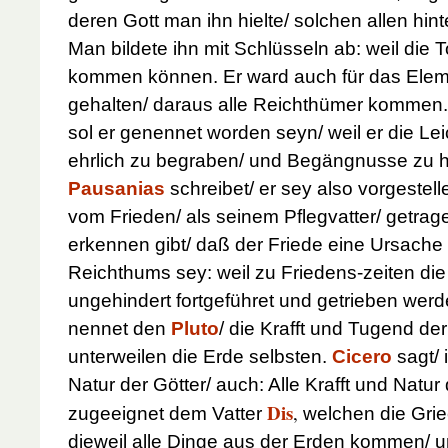
deren Gott man ihn hielte/ solchen allen hin
Man bildete ihn mit
Schlüsseln ab: weil die T
kommen können. Er ward auch für das Elem
gehalten/ daraus alle Reichthümer kommen. 
sol er genennet worden seyn/ weil er die L
ehrlich zu begraben/ und Begängnusse zu 
Pausanias
schreibet/ er sey also vorgestell
vom Frieden/ als seinem Pflegvatter/ getra
erkennen gibt/ daß der Friede eine Ursache
Reichthums sey: weil zu Friedens-zeiten d
ungehindert fortgeführet und getrieben wer
nennet den
Pluto
/ die Krafft und Tugend de
unterweilen die Erde selbsten.
Cicero
sagt/
Natur der Götter/ auch: Alle Krafft und Natur 
Dis
,
zugeeignet dem Vatter
welchen die Gri
dieweil alle Dinge aus der
Erden kommen/ un