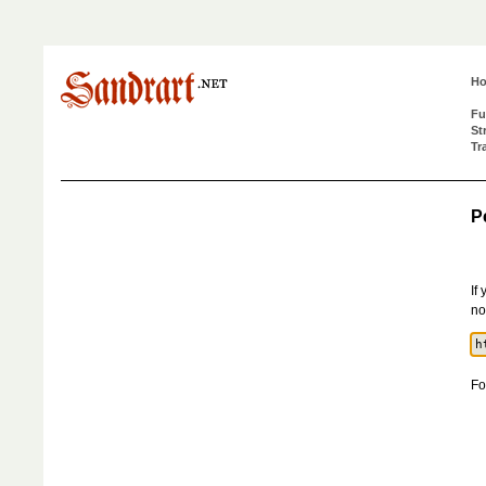
H
Fu
St
Tr
P
If
no
Fo