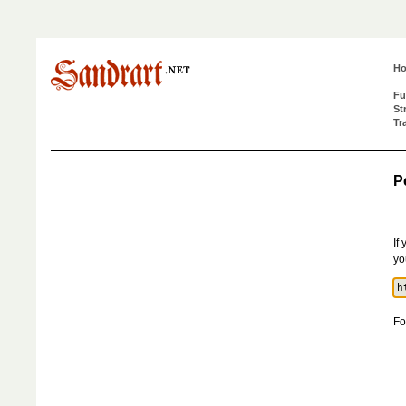
H
Fu
St
Tr
P
If
yo
Fo