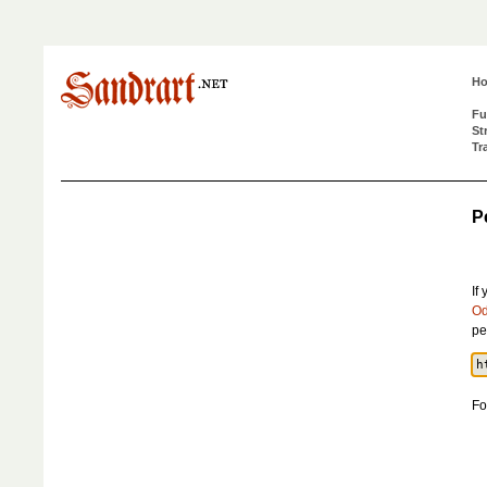
H
Fu
St
Tr
P
If
Od
pe
Fo