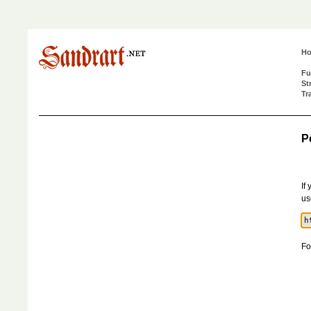
H
Fu
St
Tr
P
If
us
Fo