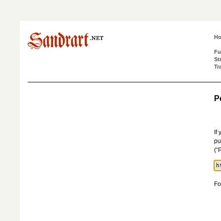
H
Fu
St
Tr
P
If
pu
(“
Fo