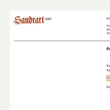
H
Fu
St
Tr
P
If
ma
Fo