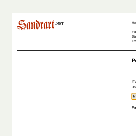
H
Fu
St
Tr
P
If
us
Fo