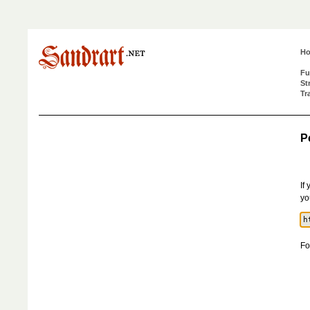
H
Fu
St
Tr
P
If
yo
Fo