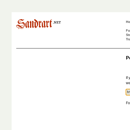
H
Fu
St
Tr
P
If
we
Fo