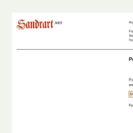
H
Fu
St
Tr
P
If
we
Fo