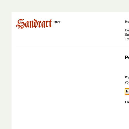
H
Fu
St
Tr
P
If
yo
Fo