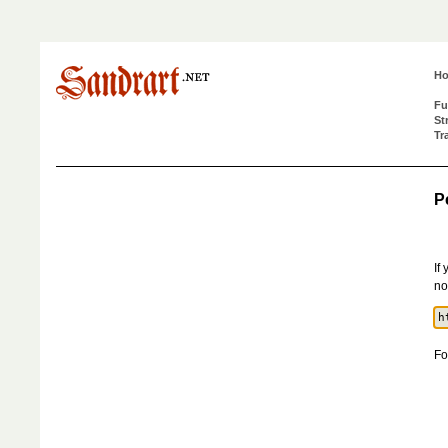
H
Fu
St
Tr
P
If
no
Fo