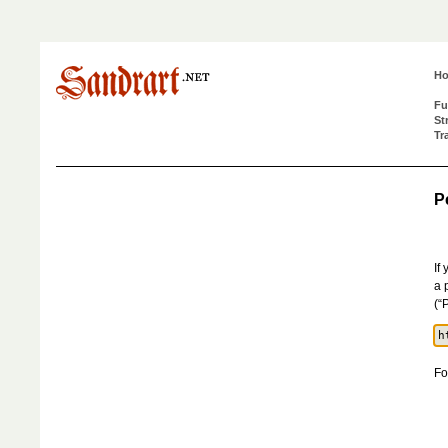
H
Fu
St
Tr
P
If
a 
(“
Fo