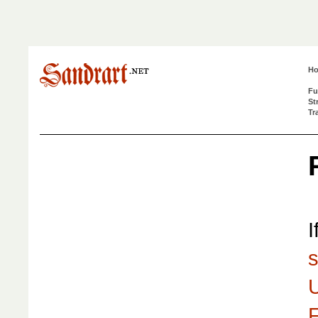
H
Fu
St
Tr
I
s
F