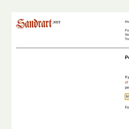
H
Fu
St
Tr
P
If
of
pe
Fo