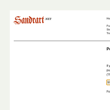
H
Fu
St
Tr
P
If
pu
(“
Fo