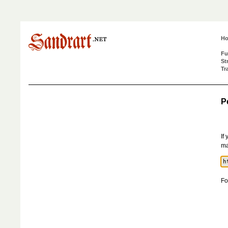
H
Fu
St
Tr
P
If
ma
Fo